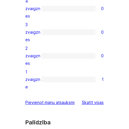
4
star
zvaigzn
0
reviews
0
es
4-
3
star
zvaigzn
0
reviews
0
es
3-
2
star
zvaigzn
0
reviews
0
es
2-
1
star
zvaigzn
1
reviews
1
e
1-
star
atsauksmes
Pievienot manu atsauksmi
Skatīt visas
review
Palīdzība