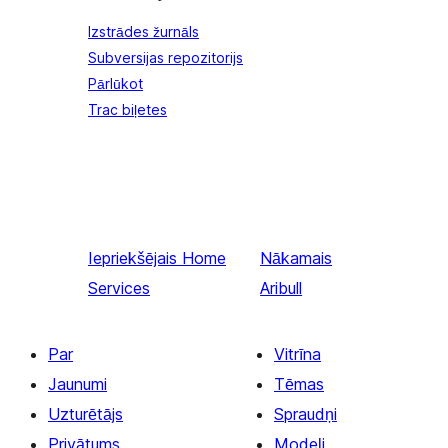
Izstrādes žurnāls
Subversijas repozitorijs
Pārlūkot
Trac biļetes
Iepriekšējais
Home
Nākamais
Services
Aribull
Par
Vitrīna
Jaunumi
Tēmas
Uzturētājs
Spraudņi
Privātums
Modeļi