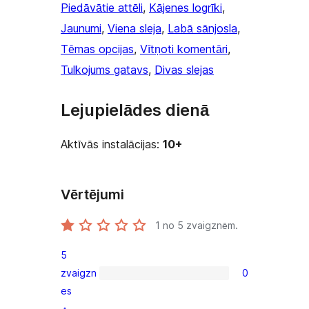
Piedāvātie attēli
, 
Kājenes logrīki
, 
Jaunumi
, 
Viena sleja
, 
Labā sānjosla
, 
Tēmas opcijas
, 
Vītņoti komentāri
, 
Tulkojums gatavs
, 
Divas slejas
Lejupielādes dienā
Aktīvās instalācijas:
10+
Vērtējumi
1
no 5 zvaigznēm.
5
zvaigzn
0
0
es
5-