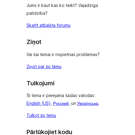
Jums ir kaut kas ko teikt? Vajadzīga
palīdzība?
Skatīt atbalsta forumu
Ziņot
Vai šai tēmai ir nopietnas problēmas?
Ziņot par šo tēmu
Tulkojumi
Šī tēma ir pieejama šādās valodās:
English (US)
,
Русский
, un
Українська
.
Tulkot šo tēmu
Pārlūkojiet kodu