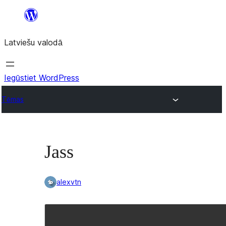
Pāriet
uz
Latviešu valodā
saturu
Iegūstiet WordPress
Tēmas
Jass
alexvtn