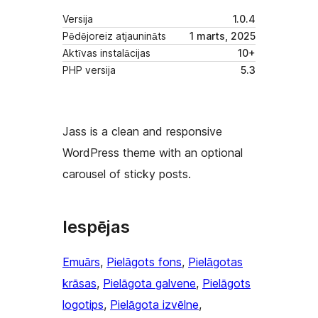
Versija
1.0.4
Pēdējoreiz atjaunināts
1 marts, 2025
Aktīvas instalācijas
10+
PHP versija
5.3
Jass is a clean and responsive
WordPress theme with an optional
carousel of sticky posts.
Iespējas
Emuārs
, 
Pielāgots fons
, 
Pielāgotas
krāsas
, 
Pielāgota galvene
, 
Pielāgots
logotips
, 
Pielāgota izvēlne
, 