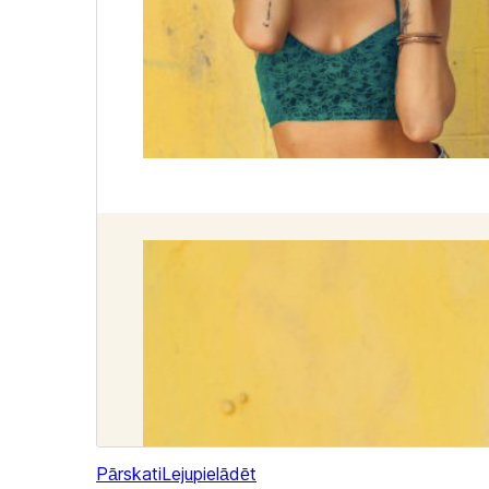
Pārskati
Lejupielādēt