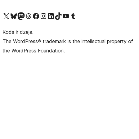
Apmeklējiet mūsu X (agrāk Twitter) kontu
Apmeklējiet mūsu Bluesky kontu
Apmeklējiet mūsu Mastodon kontu
Apmeklējiet mūsu Threads kontu
Apmeklējiet mūsu Facebook lapu
Apmeklējiet mūsu Instagram kontu
Apmeklējiet mūsu LinkedIn kontu
Apmeklējiet mūsu TikTok kontu
Apmeklējiet mūsu YouTube kanālu
Apmeklējiet mūsu Tumblr kontu
Kods ir dzeja.
The WordPress® trademark is the intellectual property of
the WordPress Foundation.