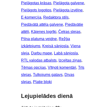
Pielāgotas krāsas
, 
Pielāgota galvene
, 
Pielāgots logotips
, 
Pielāgota izvēlne
, 
E-komercija
, 
Redaktora stils
, 
Piedāvātā attēla galvene
, 
Piedāvātie
attēli
, 
Kājenes logrīki
, 
Četras slejas
, 
Pilna platuma veidne
, 
Režģa
izkārtojums
, 
Kreisā sānjosla
, 
Viena
sleja
, 
Darbu mape
, 
Labā sānjosla
, 
RTL valodas atbalsts
, 
Izceltas ziņas
, 
Tēmas opcijas
, 
Vītņoti komentāri
, 
Trīs
slejas
, 
Tulkojums gatavs
, 
Divas
slejas
, 
Platie bloki
Lejupielādes dienā