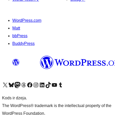
WordPress.com
Matt
bbPress
BuddyPress
Apmeklējiet mūsu X (agrāk Twitter) kontu
Apmeklējiet mūsu Bluesky kontu
Apmeklējiet mūsu Mastodon kontu
Apmeklējiet mūsu Threads kontu
Apmeklējiet mūsu Facebook lapu
Apmeklējiet mūsu Instagram kontu
Apmeklējiet mūsu LinkedIn kontu
Apmeklējiet mūsu TikTok kontu
Apmeklējiet mūsu YouTube kanālu
Apmeklējiet mūsu Tumblr kontu
Kods ir dzeja.
The WordPress® trademark is the intellectual property of the
WordPress Foundation.