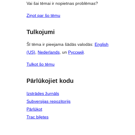
Vai šai tēmai ir nopietnas problēmas?
Ziņot par šo tēmu
Tulkojumi
Šī tēma ir pieejama šādās valodās:
English
(US)
,
Nederlands
, un
Русский
.
Tulkot šo tēmu
Pārlūkojiet kodu
Izstrādes žurnāls
Subversijas repozitorijs
Pārlūkot
Trac biļetes