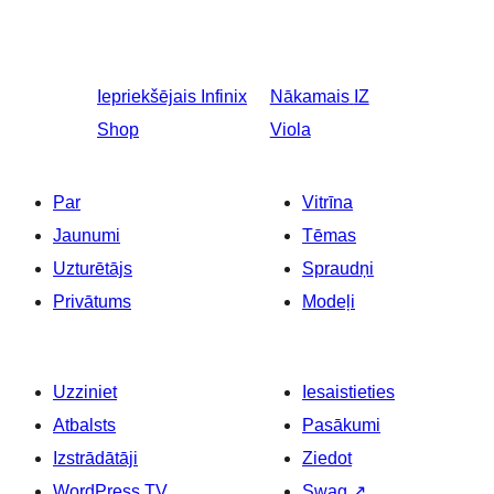
Iepriekšējais
Infinix
Nākamais
IZ
Shop
Viola
Par
Vitrīna
Jaunumi
Tēmas
Uzturētājs
Spraudņi
Privātums
Modeļi
Uzziniet
Iesaistieties
Atbalsts
Pasākumi
Izstrādātāji
Ziedot
WordPress.TV
Swag
↗