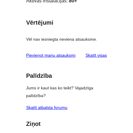
Aktīvās instalācijas:
80+
Vērtējumi
Vēl nav iesniegta neviena atsauksme.
atsauksmes
Pievienot manu atsauksmi
Skatīt visas
Palīdzība
Jums ir kaut kas ko teikt? Vajadzīga
palīdzība?
Skatīt atbalsta forumu
Ziņot