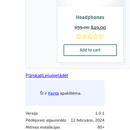
Pārskati
Lejupielādēt
Šī ir
Kenta
apakštēma.
Versija
1.0.1
Pēdējoreiz atjaunināts
12 februāris, 2024
Aktīvas instalācijas
80+