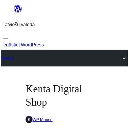
Pāriet
uz
Latviešu valodā
saturu
Iegūstiet WordPress
Tēmas
Kenta Digital
Shop
WP Moose