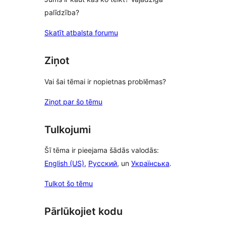
palīdzība?
Skatīt atbalsta forumu
Ziņot
Vai šai tēmai ir nopietnas problēmas?
Ziņot par šo tēmu
Tulkojumi
Šī tēma ir pieejama šādās valodās:
English (US)
,
Русский
, un
Українська
.
Tulkot šo tēmu
Pārlūkojiet kodu