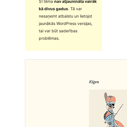
Šī tēma
nav atjaunināta vairāk
kā divus gadus
. Tā var
nesaņemt atbalstu un lietojot
jaunākās WordPress versijas,
tai var būt saderības
problēmas.