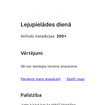
Lejupielādes dienā
Aktīvās instalācijas:
200+
Vērtējumi
Vēl nav iesniegta neviena atsauksme.
atsauksmes
Pievienot manu atsauksmi
Skatīt visas
Palīdzība
Jums ir kaut kas ko teikt? Vajadzīga