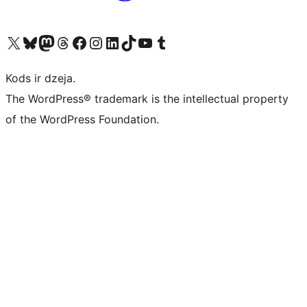
Apmeklējiet mūsu X (agrāk Twitter) kontu
Apmeklējiet mūsu Bluesky kontu
Apmeklējiet mūsu Mastodon kontu
Apmeklējiet mūsu Threads kontu
Apmeklējiet mūsu Facebook lapu
Apmeklējiet mūsu Instagram kontu
Apmeklējiet mūsu LinkedIn kontu
Apmeklējiet mūsu TikTok kontu
Apmeklējiet mūsu YouTube kanālu
Apmeklējiet mūsu Tumblr kontu
Kods ir dzeja.
The WordPress® trademark is the intellectual property
of the WordPress Foundation.