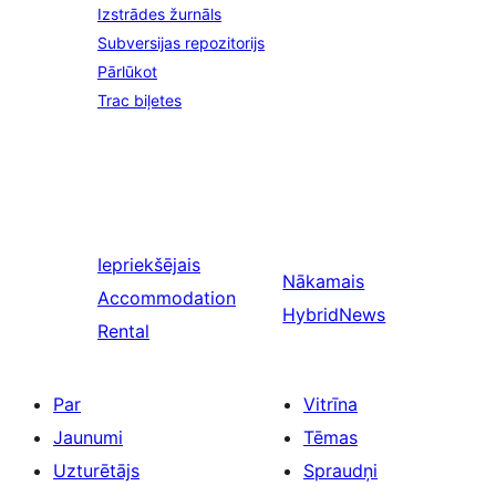
Izstrādes žurnāls
Subversijas repozitorijs
Pārlūkot
Trac biļetes
Iepriekšējais
Nākamais
Accommodation
HybridNews
Rental
Par
Vitrīna
Jaunumi
Tēmas
Uzturētājs
Spraudņi