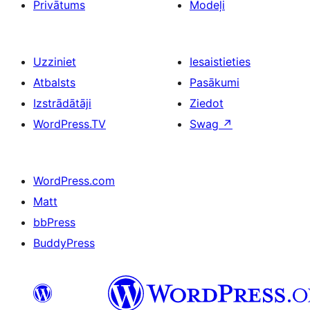
Privātums
Modeļi
Uzziniet
Iesaistieties
Atbalsts
Pasākumi
Izstrādātāji
Ziedot
WordPress.TV
Swag
↗
WordPress.com
Matt
bbPress
BuddyPress