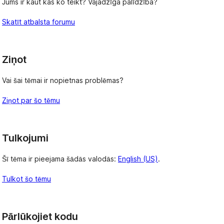
Jums ir kaut kas ko teikt? Vajadzīga palīdzība?
Skatīt atbalsta forumu
Ziņot
Vai šai tēmai ir nopietnas problēmas?
Ziņot par šo tēmu
Tulkojumi
Šī tēma ir pieejama šādās valodās:
English (US)
.
Tulkot šo tēmu
Pārlūkojiet kodu