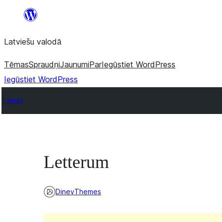
Pāriet
uz
Latviešu valodā
saturu
Tēmas
Spraudņi
Jaunumi
Par
Iegūstiet WordPress
Iegūstiet WordPress
Tēmas
Letterum
DinevThemes