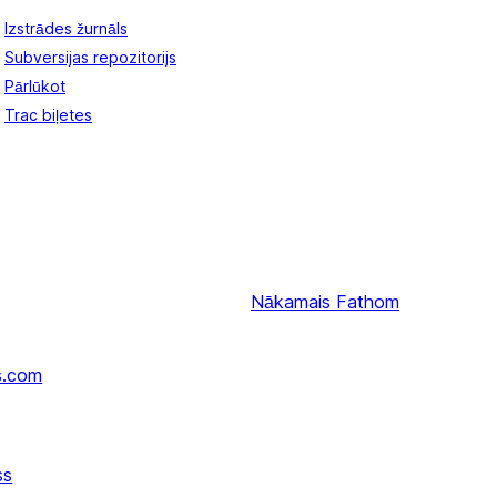
Izstrādes žurnāls
Subversijas repozitorijs
Pārlūkot
Trac biļetes
Nākamais
Fathom
s.com
ss