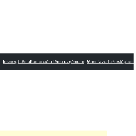
Iesniegt tēmu
Komerciālu tēmu uzņēmumi
Mani favorīti
Pieslēgties