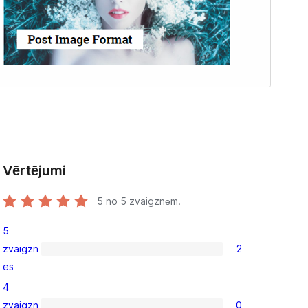
Vērtējumi
5
no 5 zvaigznēm.
5
zvaigzn
2
2
es
5-
4
star
zvaigzn
0