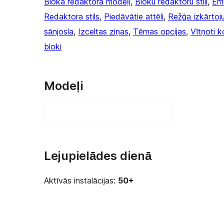
Bloka redaktora modeļi
, 
Bloku redaktoru stili
, 
Em
Redaktora stils
, 
Piedāvātie attēli
, 
Režģa izkārtoj
sānjosla
, 
Izceltas ziņas
, 
Tēmas opcijas
, 
Vītņoti 
bloki
Modeļi
Lejupielādes dienā
Aktīvās instalācijas:
50+