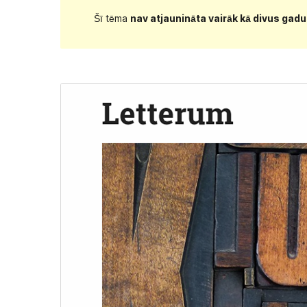
Šī tēma
nav atjaunināta vairāk kā divus gad