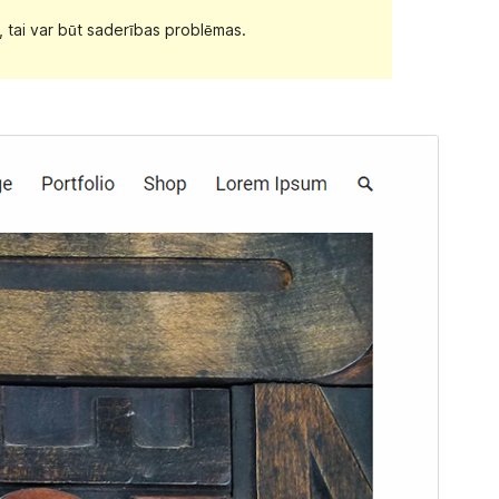
, tai var būt saderības problēmas.
Pārskati
Lejupielādēt
Versija
1.3.0
Pēdējoreiz atjaunināts
5 aprīlis, 2021
Aktīvas instalācijas
50+
PHP versija
5.6
Tēmas sākumlapa