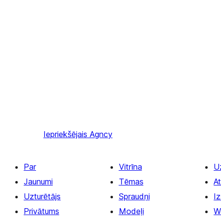
Iepriekšējais
Agncy
Par
Vitrīna
U
Jaunumi
Tēmas
At
Uzturētājs
Spraudņi
Iz
Privātums
Modeļi
W