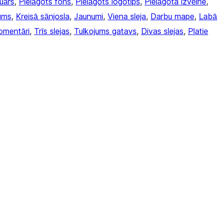
uārs
, 
Pielāgots fons
, 
Pielāgots logotips
, 
Pielāgota izvēlne
, 
ums
, 
Kreisā sānjosla
, 
Jaunumi
, 
Viena sleja
, 
Darbu mape
, 
Labā
komentāri
, 
Trīs slejas
, 
Tulkojums gatavs
, 
Divas slejas
, 
Platie