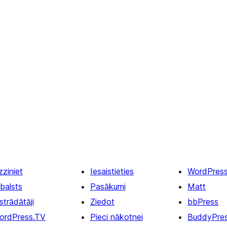
zziniet
Iesaistieties
WordPres
balsts
Pasākumi
Matt
strādātāji
Ziedot
bbPress
ordPress.TV
Pieci nākotnei
BuddyPre