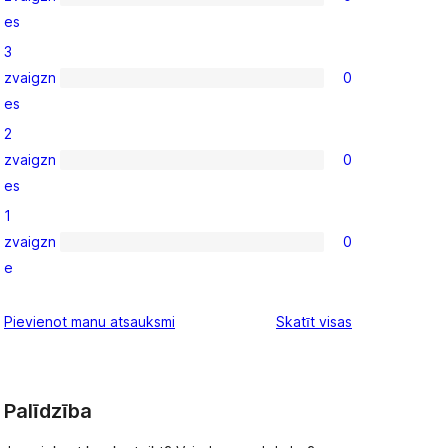
reviews
0
es
4-
3
star
zvaigzn
0
reviews
0
es
3-
2
star
zvaigzn
0
reviews
0
es
2-
1
star
zvaigzn
0
reviews
0
e
1-
star
atsauksmes
Pievienot manu atsauksmi
Skatīt visas
reviews
Palīdzība