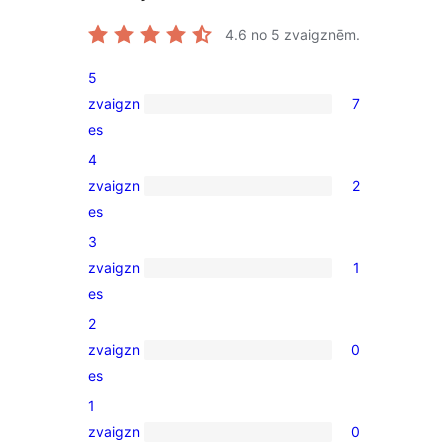
4.6
no 5 zvaigznēm.
5
zvaigzn
7
7
es
5-
4
star
zvaigzn
2
reviews
2
es
4-
3
star
zvaigzn
1
reviews
1
es
3-
2
star
zvaigzn
0
review
0
es
2-
1
star
zvaigzn
0
reviews
0