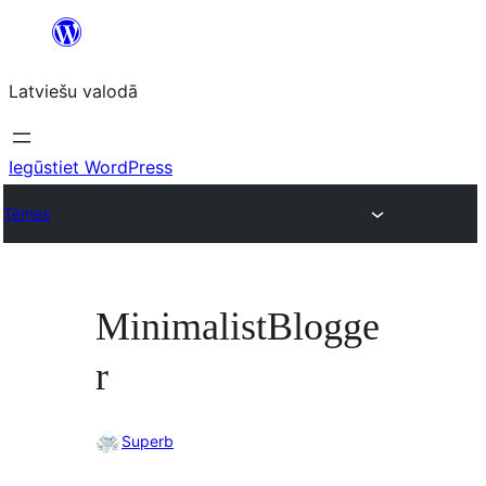
Pāriet
uz
Latviešu valodā
saturu
Iegūstiet WordPress
Tēmas
MinimalistBlogge
r
Superb