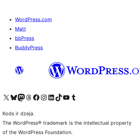
WordPress.com
Matt
bbPress
BuddyPress
Apmeklējiet mūsu X (agrāk Twitter) kontu
Apmeklējiet mūsu Bluesky kontu
Apmeklējiet mūsu Mastodon kontu
Apmeklējiet mūsu Threads kontu
Apmeklējiet mūsu Facebook lapu
Apmeklējiet mūsu Instagram kontu
Apmeklējiet mūsu LinkedIn kontu
Apmeklējiet mūsu TikTok kontu
Apmeklējiet mūsu YouTube kanālu
Apmeklējiet mūsu Tumblr kontu
Kods ir dzeja.
The WordPress® trademark is the intellectual property
of the WordPress Foundation.