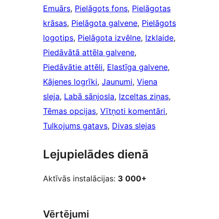
Emuārs
, 
Pielāgots fons
, 
Pielāgotas
krāsas
, 
Pielāgota galvene
, 
Pielāgots
logotips
, 
Pielāgota izvēlne
, 
Izklaide
, 
Piedāvātā attēla galvene
, 
Piedāvātie attēli
, 
Elastīga galvene
, 
Kājenes logrīki
, 
Jaunumi
, 
Viena
sleja
, 
Labā sānjosla
, 
Izceltas ziņas
, 
Tēmas opcijas
, 
Vītņoti komentāri
, 
Tulkojums gatavs
, 
Divas slejas
Lejupielādes dienā
Aktīvās instalācijas:
3 000+
Vērtējumi