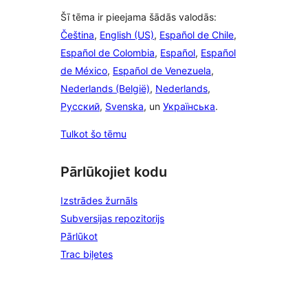
Šī tēma ir pieejama šādās valodās:
Čeština
,
English (US)
,
Español de Chile
,
Español de Colombia
,
Español
,
Español
de México
,
Español de Venezuela
,
Nederlands (België)
,
Nederlands
,
Русский
,
Svenska
, un
Українська
.
Tulkot šo tēmu
Pārlūkojiet kodu
Izstrādes žurnāls
Subversijas repozitorijs
Pārlūkot
Trac biļetes