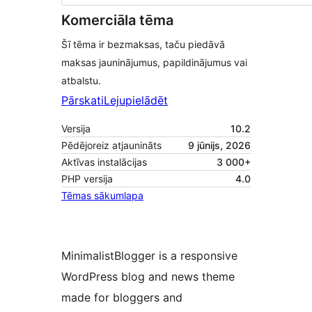
Komerciāla tēma
Šī tēma ir bezmaksas, taču piedāvā
maksas jauninājumus, papildinājumus vai
atbalstu.
Pārskati
Lejupielādēt
Versija
10.2
Pēdējoreiz atjaunināts
9 jūnijs, 2026
Aktīvas instalācijas
3 000+
PHP versija
4.0
Tēmas sākumlapa
MinimalistBlogger is a responsive
WordPress blog and news theme
made for bloggers and