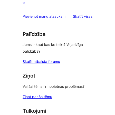
e
1-
star
atsauksmes
Pievienot manu atsauksmi
Skatīt visas
reviews
Palīdzība
Jums ir kaut kas ko teikt? Vajadzīga
palīdzība?
Skatīt atbalsta forumu
Ziņot
Vai šai tēmai ir nopietnas problēmas?
Ziņot par šo tēmu
Tulkojumi