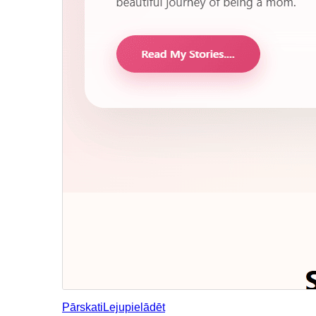
Pārskati
Lejupielādēt