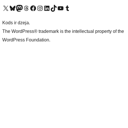
Apmeklējiet mūsu X (agrāk Twitter) kontu
Apmeklējiet mūsu Bluesky kontu
Apmeklējiet mūsu Mastodon kontu
Apmeklējiet mūsu Threads kontu
Apmeklējiet mūsu Facebook lapu
Apmeklējiet mūsu Instagram kontu
Apmeklējiet mūsu LinkedIn kontu
Apmeklējiet mūsu TikTok kontu
Apmeklējiet mūsu YouTube kanālu
Apmeklējiet mūsu Tumblr kontu
Kods ir dzeja.
The WordPress® trademark is the intellectual property of the
WordPress Foundation.