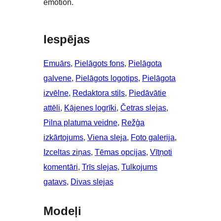
emotion.
Iespējas
Emuārs
, 
Pielāgots fons
, 
Pielāgota
galvene
, 
Pielāgots logotips
, 
Pielāgota
izvēlne
, 
Redaktora stils
, 
Piedāvātie
attēli
, 
Kājenes logrīki
, 
Četras slejas
, 
Pilna platuma veidne
, 
Režģa
izkārtojums
, 
Viena sleja
, 
Foto galerija
, 
Izceltas ziņas
, 
Tēmas opcijas
, 
Vītņoti
komentāri
, 
Trīs slejas
, 
Tulkojums
gatavs
, 
Divas slejas
Modeļi