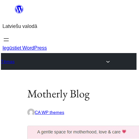
Pāriet
uz
Latviešu valodā
saturu
Iegūstiet WordPress
Tēmas
Motherly Blog
CA WP themes