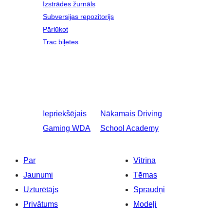
Izstrādes žurnāls
Subversijas repozitorijs
Pārlūkot
Trac biļetes
Iepriekšējais
Nākamais
Driving
Gaming WDA
School Academy
Par
Vitrīna
Jaunumi
Tēmas
Uzturētājs
Spraudņi
Privātums
Modeļi