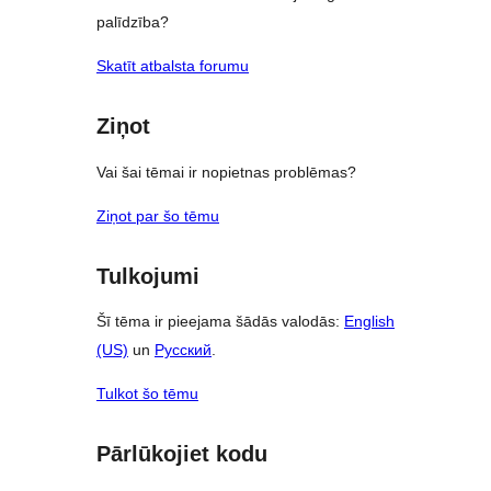
palīdzība?
Skatīt atbalsta forumu
Ziņot
Vai šai tēmai ir nopietnas problēmas?
Ziņot par šo tēmu
Tulkojumi
Šī tēma ir pieejama šādās valodās:
English
(US)
un
Русский
.
Tulkot šo tēmu
Pārlūkojiet kodu