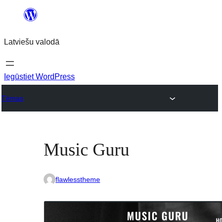
Pāriet
uz
Latviešu valodā
saturu
Iegūstiet WordPress
Tēmas
Music Guru
flawlesstheme