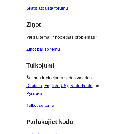
Skatīt atbalsta forumu
Ziņot
Vai šai tēmai ir nopietnas problēmas?
Ziņot par šo tēmu
Tulkojumi
Šī tēma ir pieejama šādās valodās:
Deutsch
,
English (US)
,
Nederlands
, un
Русский
.
Tulkot šo tēmu
Pārlūkojiet kodu