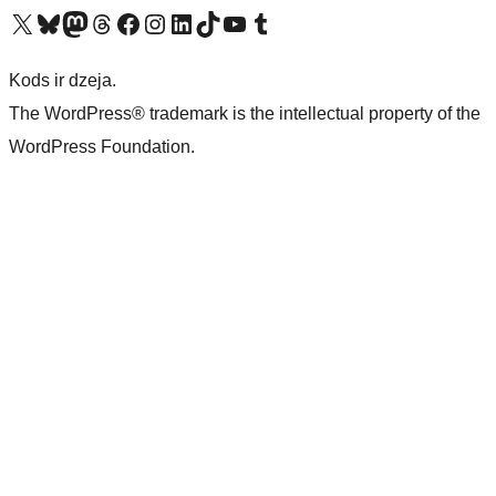
Apmeklējiet mūsu X (agrāk Twitter) kontu
Apmeklējiet mūsu Bluesky kontu
Apmeklējiet mūsu Mastodon kontu
Apmeklējiet mūsu Threads kontu
Apmeklējiet mūsu Facebook lapu
Apmeklējiet mūsu Instagram kontu
Apmeklējiet mūsu LinkedIn kontu
Apmeklējiet mūsu TikTok kontu
Apmeklējiet mūsu YouTube kanālu
Apmeklējiet mūsu Tumblr kontu
Kods ir dzeja.
The WordPress® trademark is the intellectual property of the
WordPress Foundation.