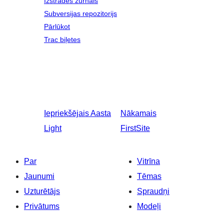
Izstrādes žurnāls
Subversijas repozitorijs
Pārlūkot
Trac biļetes
Iepriekšējais
Aasta
Nākamais
Light
FirstSite
Par
Vitrīna
Jaunumi
Tēmas
Uzturētājs
Spraudņi
Privātums
Modeļi