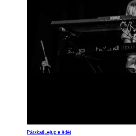
Pārskati
Lejupielādēt