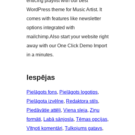
enticing playlist with our best
WordPress theme for Music Artist. It
comes with features like newsletter
options integrated with
mailchimp.Also start your website right
away with our One Click Demo Import
in a minutes.
Iespējas
Pielāgots fons
, 
Pielāgots logotips
, 
Pielāgota izvēlne
, 
Redaktora stils
, 
Piedāvātie attēli
, 
Viena sleja
, 
Ziņu
formāti
, 
Labā sānjosla
, 
Tēmas opcijas
, 
Vītņoti komentāri
, 
Tulkojums gatavs
, 