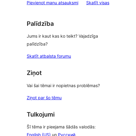
atsauksmes
Pievienot manu atsauksmi
Skatīt visas
review
Palīdzība
Jums ir kaut kas ko teikt? Vajadzīga
palīdzība?
Skatīt atbalsta forumu
Ziņot
Vai šai tēmai ir nopietnas problēmas?
Ziņot par šo tēmu
Tulkojumi
Šī tēma ir pieejama šādās valodās:
English (US)
un
Русский
.