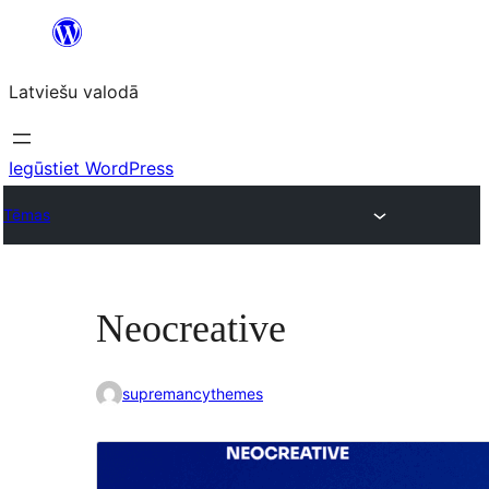
Pāriet
uz
Latviešu valodā
saturu
Iegūstiet WordPress
Tēmas
Neocreative
supremancythemes