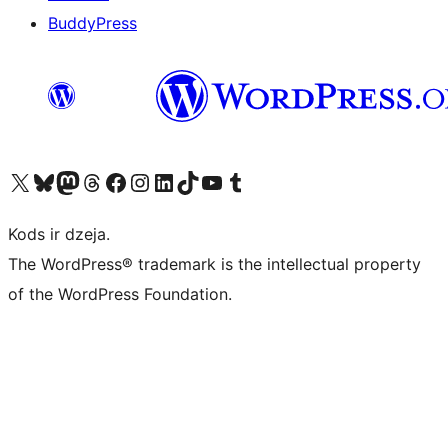
BuddyPress
Apmeklējiet mūsu X (agrāk Twitter) kontu
Apmeklējiet mūsu Bluesky kontu
Apmeklējiet mūsu Mastodon kontu
Apmeklējiet mūsu Threads kontu
Apmeklējiet mūsu Facebook lapu
Apmeklējiet mūsu Instagram kontu
Apmeklējiet mūsu LinkedIn kontu
Apmeklējiet mūsu TikTok kontu
Apmeklējiet mūsu YouTube kanālu
Apmeklējiet mūsu Tumblr kontu
Kods ir dzeja.
The WordPress® trademark is the intellectual property
of the WordPress Foundation.