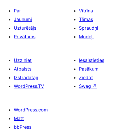
Par
Vitrīna
Jaunumi
Tēmas
Uzturētājs
Spraudņi
Privātums
Modeļi
Uzziniet
Iesaistieties
Atbalsts
Pasākumi
Izstrādātāji
Ziedot
WordPress.TV
Swag
↗
WordPress.com
Matt
bbPress