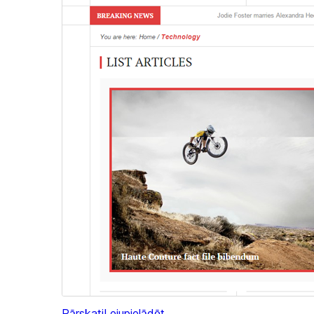
Pārskati
Lejupielādēt