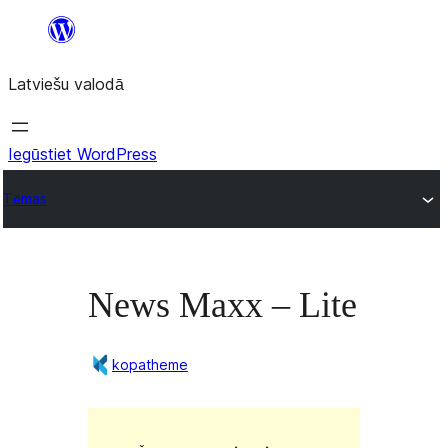
Pāriet
uz
Latviešu valodā
saturu
Iegūstiet WordPress
Tēmas
News Maxx – Lite
kopatheme