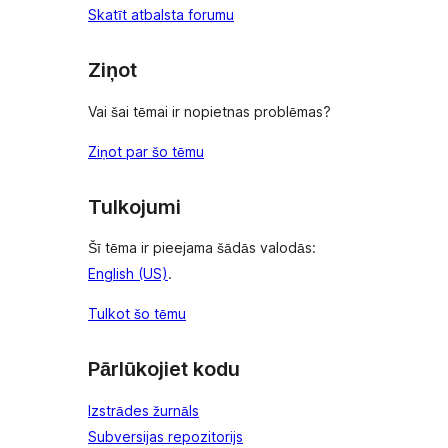
Skatīt atbalsta forumu
Ziņot
Vai šai tēmai ir nopietnas problēmas?
Ziņot par šo tēmu
Tulkojumi
Šī tēma ir pieejama šādās valodās:
English (US)
.
Tulkot šo tēmu
Pārlūkojiet kodu
Izstrādes žurnāls
Subversijas repozitorijs