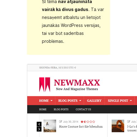
Šī tēma
nav atjaunināta
vairāk kā divus gadus
. Tā var
nesaņemt atbalstu un lietojot
jaunākās WordPress versijas,
tai var būt saderības
problēmas.