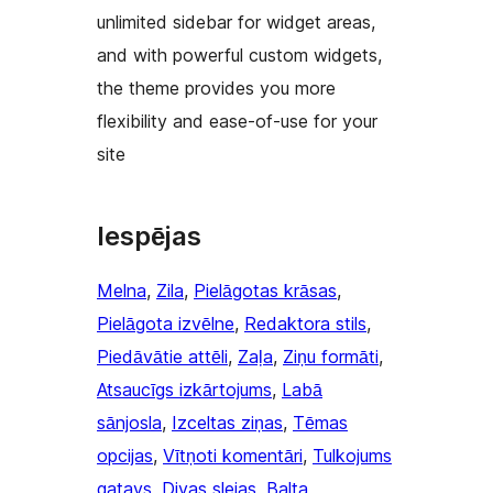
unlimited sidebar for widget areas,
and with powerful custom widgets,
the theme provides you more
flexibility and ease-of-use for your
site
Iespējas
Melna
, 
Zila
, 
Pielāgotas krāsas
, 
Pielāgota izvēlne
, 
Redaktora stils
, 
Piedāvātie attēli
, 
Zaļa
, 
Ziņu formāti
, 
Atsaucīgs izkārtojums
, 
Labā
sānjosla
, 
Izceltas ziņas
, 
Tēmas
opcijas
, 
Vītņoti komentāri
, 
Tulkojums
gatavs
, 
Divas slejas
, 
Balta