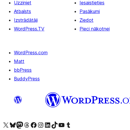
Uzziniet
Iesaistieties
Atbalsts
Pasākumi
Izstrādātāji
Ziedot
WordPress.TV
Pieci nākotnei
WordPress.com
Matt
bbPress
BuddyPress
Apmeklējiet mūsu X (agrāk Twitter) kontu
Apmeklējiet mūsu Bluesky kontu
Apmeklējiet mūsu Mastodon kontu
Apmeklējiet mūsu Threads kontu
Apmeklējiet mūsu Facebook lapu
Apmeklējiet mūsu Instagram kontu
Apmeklējiet mūsu LinkedIn kontu
Apmeklējiet mūsu TikTok kontu
Apmeklējiet mūsu YouTube kanālu
Apmeklējiet mūsu Tumblr kontu