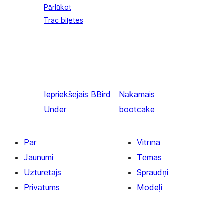
Pārlūkot
Trac biļetes
Iepriekšējais
BBird
Nākamais
Under
bootcake
Par
Vitrīna
Jaunumi
Tēmas
Uzturētājs
Spraudņi
Privātums
Modeļi