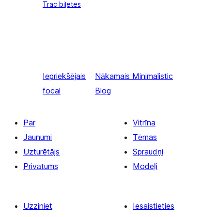
Trac biļetes
Iepriekšējais
Nākamais
Minimalistic
focal
Blog
Par
Vitrīna
Jaunumi
Tēmas
Uzturētājs
Spraudņi
Privātums
Modeļi
Uzziniet
Iesaistieties