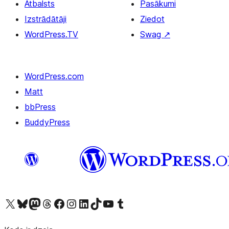
Atbalsts
Pasākumi
Izstrādātāji
Ziedot
WordPress.TV
Swag
↗
WordPress.com
Matt
bbPress
BuddyPress
Apmeklējiet mūsu X (agrāk Twitter) kontu
Apmeklējiet mūsu Bluesky kontu
Apmeklējiet mūsu Mastodon kontu
Apmeklējiet mūsu Threads kontu
Apmeklējiet mūsu Facebook lapu
Apmeklējiet mūsu Instagram kontu
Apmeklējiet mūsu LinkedIn kontu
Apmeklējiet mūsu TikTok kontu
Apmeklējiet mūsu YouTube kanālu
Apmeklējiet mūsu Tumblr kontu