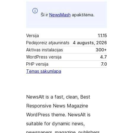
Šī ir
NewsMash
apakštēma.
Versija
1.1.15
Pēdējoreiz atjaunināts
4 augusts, 2026
Aktīvas instalācijas
300+
WordPress versija
4.7
PHP versija
7.0
Tēmas sākumlapa
NewsAlt is a fast, clean, Best
Responsive News Magazine
WordPress theme. NewsAlt is
suitable for dynamic news,
newspapers, magazine, publishers,