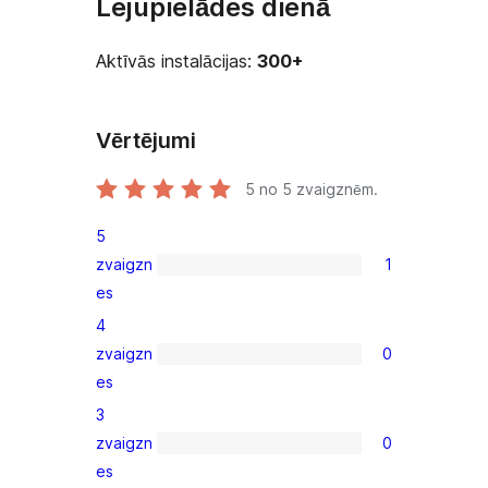
Lejupielādes dienā
Aktīvās instalācijas:
300+
Vērtējumi
5
no 5 zvaigznēm.
5
zvaigzn
1
1
es
5-
4
star
zvaigzn
0
review
0
es
4-
3
star
zvaigzn
0
reviews
0
es
3-