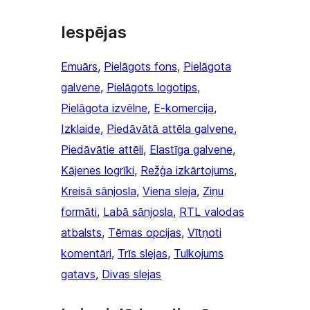
Iespējas
Emuārs
, 
Pielāgots fons
, 
Pielāgota
galvene
, 
Pielāgots logotips
, 
Pielāgota izvēlne
, 
E-komercija
, 
Izklaide
, 
Piedāvātā attēla galvene
, 
Piedāvātie attēli
, 
Elastīga galvene
, 
Kājenes logrīki
, 
Režģa izkārtojums
, 
Kreisā sānjosla
, 
Viena sleja
, 
Ziņu
formāti
, 
Labā sānjosla
, 
RTL valodas
atbalsts
, 
Tēmas opcijas
, 
Vītņoti
komentāri
, 
Trīs slejas
, 
Tulkojums
gatavs
, 
Divas slejas