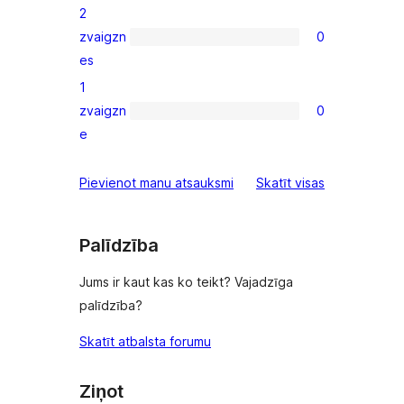
2
star
zvaigzn
0
reviews
0
es
2-
1
star
zvaigzn
0
reviews
0
e
1-
star
atsauksmes
Pievienot manu atsauksmi
Skatīt visas
reviews
Palīdzība
Jums ir kaut kas ko teikt? Vajadzīga
palīdzība?
Skatīt atbalsta forumu
Ziņot