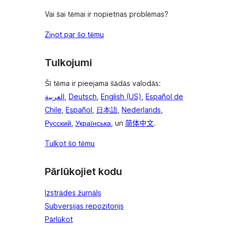
Vai šai tēmai ir nopietnas problēmas?
Ziņot par šo tēmu
Tulkojumi
Šī tēma ir pieejama šādās valodās:
العربية
,
Deutsch
,
English (US)
,
Español de
Chile
,
Español
,
日本語
,
Nederlands
,
Русский
,
Українська
, un
简体中文
.
Tulkot šo tēmu
Pārlūkojiet kodu
Izstrādes žurnāls
Subversijas repozitorijs
Pārlūkot