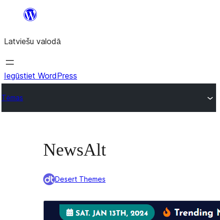
Pāriet
uz
Latviešu valodā
saturu
Iegūstiet WordPress
Tēmas
NewsAlt
Desert Themes