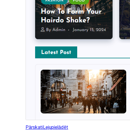
Pārskati
Lejupielādēt