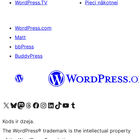
WordPress.TV
Pieci nākotnei
WordPress.com
Matt
bbPress
BuddyPress
Apmeklējiet mūsu X (agrāk Twitter) kontu
Apmeklējiet mūsu Bluesky kontu
Apmeklējiet mūsu Mastodon kontu
Apmeklējiet mūsu Threads kontu
Apmeklējiet mūsu Facebook lapu
Apmeklējiet mūsu Instagram kontu
Apmeklējiet mūsu LinkedIn kontu
Apmeklējiet mūsu TikTok kontu
Apmeklējiet mūsu YouTube kanālu
Apmeklējiet mūsu Tumblr kontu
Kods ir dzeja.
The WordPress® trademark is the intellectual property