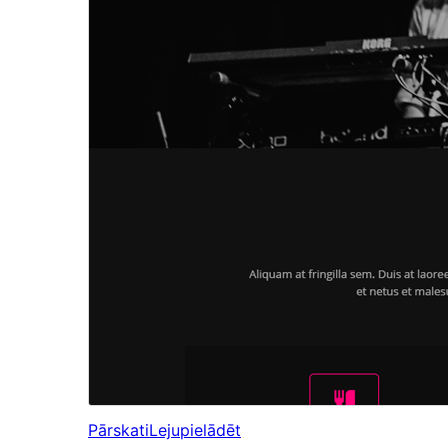
Pārskati
Lejupielādēt