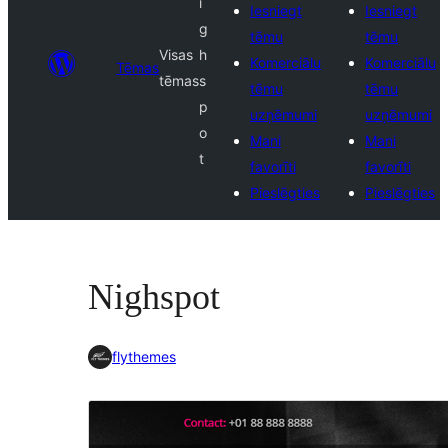
i
Iesniegt
Iesniegt
g
tēmu
tēmu
Visas
h
Komerciālu
Komerciālu
Tēmas
tēmas
s
tēmu
tēmu
p
uzņēmumi
uzņēmumi
o
Mani
Mani
t
favorīti
favorīti
Pieslēgties
Pieslēgties
Nighspot
flythemes