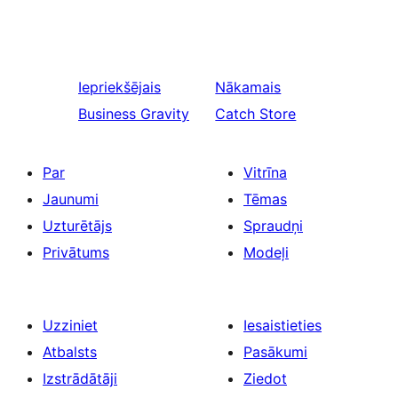
Iepriekšējais
Nākamais
Business Gravity
Catch Store
Par
Vitrīna
Jaunumi
Tēmas
Uzturētājs
Spraudņi
Privātums
Modeļi
Uzziniet
Iesaistieties
Atbalsts
Pasākumi
Izstrādātāji
Ziedot