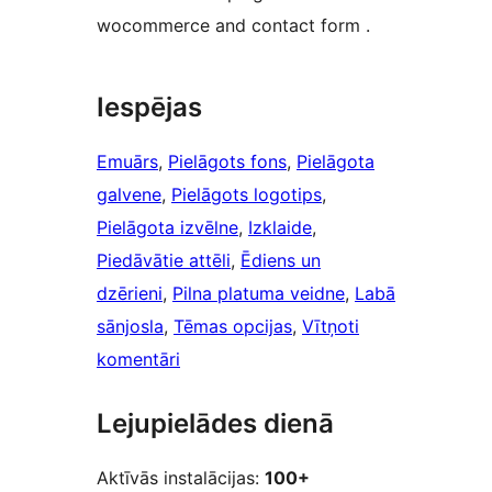
wocommerce and contact form .
Iespējas
Emuārs
, 
Pielāgots fons
, 
Pielāgota
galvene
, 
Pielāgots logotips
, 
Pielāgota izvēlne
, 
Izklaide
, 
Piedāvātie attēli
, 
Ēdiens un
dzērieni
, 
Pilna platuma veidne
, 
Labā
sānjosla
, 
Tēmas opcijas
, 
Vītņoti
komentāri
Lejupielādes dienā
Aktīvās instalācijas:
100+