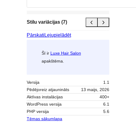
Stilu variācijas (7)
Pārskati
Lejupielādēt
Šī ir
Luxe Hair Salon
apakštēma.
Versija
1.1
Pēdējoreiz atjaunināts
13 maijs, 2026
Aktīvas instalācijas
400+
WordPress versija
6.1
PHP versija
5.6
Tēmas sākumlapa