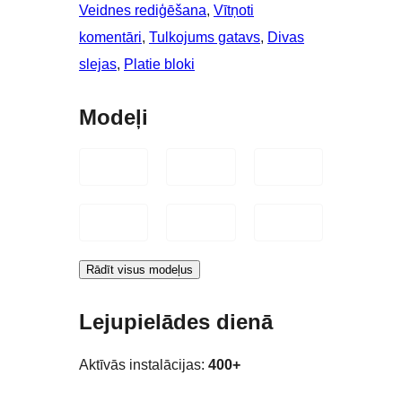
Veidnes rediģēšana
, 
Vītņoti
komentāri
, 
Tulkojums gatavs
, 
Divas
slejas
, 
Platie bloki
Modeļi
Rādīt visus modeļus
Lejupielādes dienā
Aktīvās instalācijas:
400+