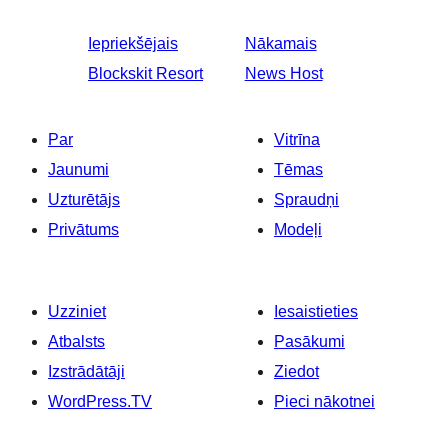
Iepriekšējais
Nākamais
Blockskit Resort
News Host
Par
Vitrīna
Jaunumi
Tēmas
Uzturētājs
Spraudņi
Privātums
Modeļi
Uzziniet
Iesaistieties
Atbalsts
Pasākumi
Izstrādātāji
Ziedot
WordPress.TV
Pieci nākotnei