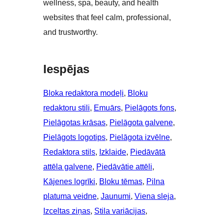
wellness, spa, beauty, and health
websites that feel calm, professional,
and trustworthy.
Iespējas
Bloka redaktora modeļi
, 
Bloku
redaktoru stili
, 
Emuārs
, 
Pielāgots fons
, 
Pielāgotas krāsas
, 
Pielāgota galvene
, 
Pielāgots logotips
, 
Pielāgota izvēlne
, 
Redaktora stils
, 
Izklaide
, 
Piedāvātā
attēla galvene
, 
Piedāvātie attēli
, 
Kājenes logrīki
, 
Bloku tēmas
, 
Pilna
platuma veidne
, 
Jaunumi
, 
Viena sleja
, 
Izceltas ziņas
, 
Stila variācijas
, 