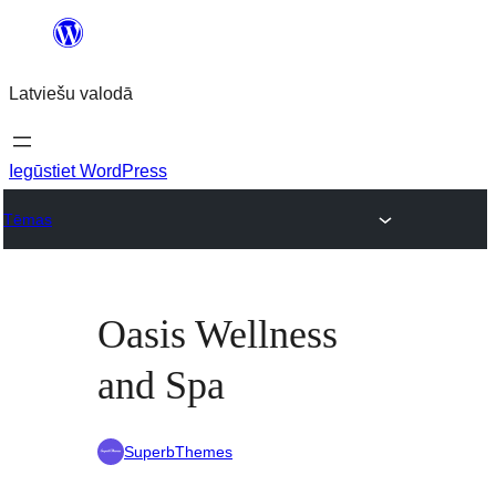
Pāriet
uz
Latviešu valodā
saturu
Iegūstiet WordPress
Tēmas
Oasis Wellness
and Spa
SuperbThemes