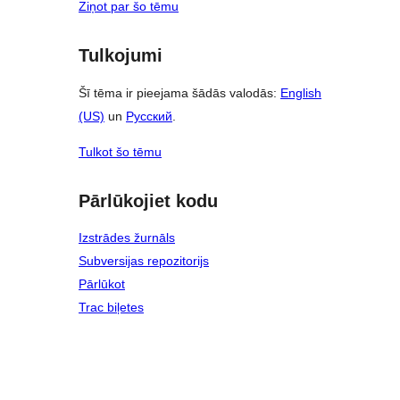
Ziņot par šo tēmu
Tulkojumi
Šī tēma ir pieejama šādās valodās:
English
(US)
un
Русский
.
Tulkot šo tēmu
Pārlūkojiet kodu
Izstrādes žurnāls
Subversijas repozitorijs
Pārlūkot
Trac biļetes