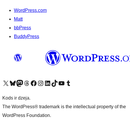
WordPress.com
Matt
bbPress
BuddyPress
Apmeklējiet mūsu X (agrāk Twitter) kontu
Apmeklējiet mūsu Bluesky kontu
Apmeklējiet mūsu Mastodon kontu
Apmeklējiet mūsu Threads kontu
Apmeklējiet mūsu Facebook lapu
Apmeklējiet mūsu Instagram kontu
Apmeklējiet mūsu LinkedIn kontu
Apmeklējiet mūsu TikTok kontu
Apmeklējiet mūsu YouTube kanālu
Apmeklējiet mūsu Tumblr kontu
Kods ir dzeja.
The WordPress® trademark is the intellectual property of the
WordPress Foundation.