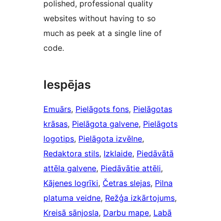
polished, professional quality
websites without having to so
much as peek at a single line of
code.
Iespējas
Emuārs
, 
Pielāgots fons
, 
Pielāgotas
krāsas
, 
Pielāgota galvene
, 
Pielāgots
logotips
, 
Pielāgota izvēlne
, 
Redaktora stils
, 
Izklaide
, 
Piedāvātā
attēla galvene
, 
Piedāvātie attēli
, 
Kājenes logrīki
, 
Četras slejas
, 
Pilna
platuma veidne
, 
Režģa izkārtojums
, 
Kreisā sānjosla
, 
Darbu mape
, 
Labā