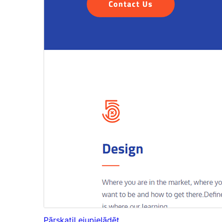
Pārskati
Lejupielādēt