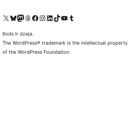
Apmeklējiet mūsu X (agrāk Twitter) kontu
Apmeklējiet mūsu Bluesky kontu
Apmeklējiet mūsu Mastodon kontu
Apmeklējiet mūsu Threads kontu
Apmeklējiet mūsu Facebook lapu
Apmeklējiet mūsu Instagram kontu
Apmeklējiet mūsu LinkedIn kontu
Apmeklējiet mūsu TikTok kontu
Apmeklējiet mūsu YouTube kanālu
Apmeklējiet mūsu Tumblr kontu
Kods ir dzeja.
The WordPress® trademark is the intellectual property
of the WordPress Foundation.