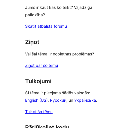
Jums ir kaut kas ko teikt? Vajadzīga
palīdzība?
Skatīt atbalsta forumu
Ziņot
Vai šai tēmai ir nopietnas problēmas?
Ziņot par šo tēmu
Tulkojumi
Šī tēma ir pieejama šādās valodās:
English (US)
,
Русский
, un
Українська
.
Tulkot šo tēmu
Pārlūkojiet kodu