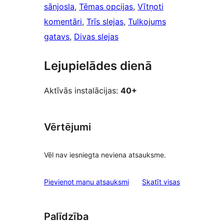
sānjosla
, 
Tēmas opcijas
, 
Vītņoti
komentāri
, 
Trīs slejas
, 
Tulkojums
gatavs
, 
Divas slejas
Lejupielādes dienā
Aktīvās instalācijas:
40+
Vērtējumi
Vēl nav iesniegta neviena atsauksme.
atsauksmes
Pievienot manu atsauksmi
Skatīt visas
Palīdzība