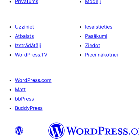
Privātums
Modeļi
Uzziniet
Iesaistieties
Atbalsts
Pasākumi
Izstrādātāji
Ziedot
WordPress.TV
Pieci nākotnei
WordPress.com
Matt
bbPress
BuddyPress