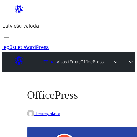
Pāriet
uz
Latviešu valodā
saturu
Iegūstiet WordPress
Tēmas
Visas tēmas
OfficePress
OfficePress
themepalace