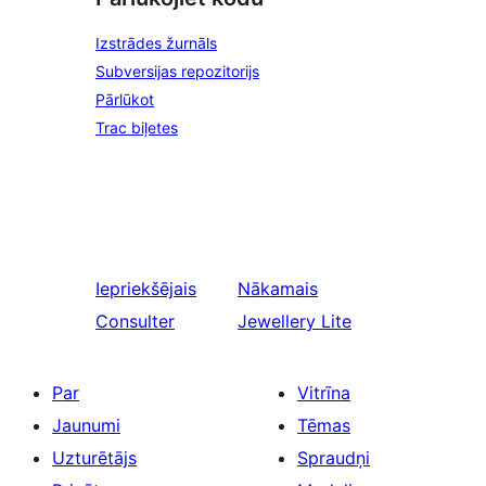
Izstrādes žurnāls
Subversijas repozitorijs
Pārlūkot
Trac biļetes
Iepriekšējais
Nākamais
Consulter
Jewellery Lite
Par
Vitrīna
Jaunumi
Tēmas
Uzturētājs
Spraudņi