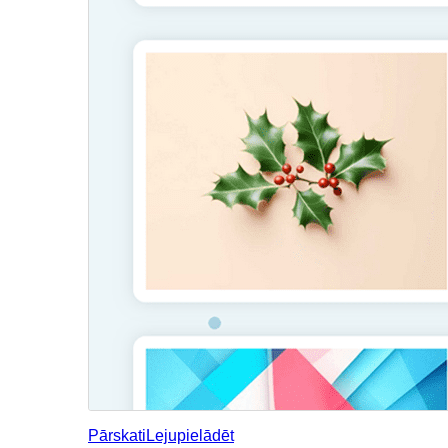
Pārskati
Lejupielādēt