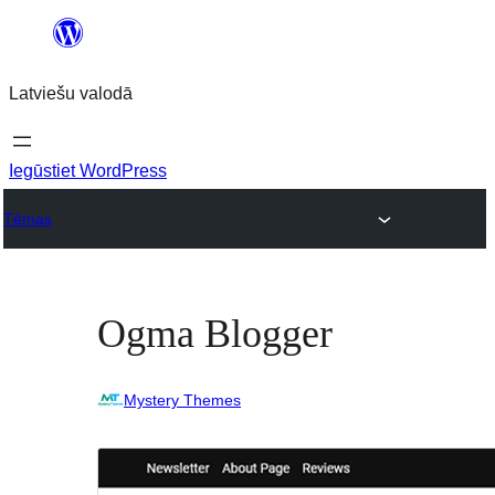
Pāriet
uz
Latviešu valodā
saturu
Iegūstiet WordPress
Tēmas
Ogma Blogger
Mystery Themes