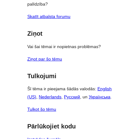
palīdzība?
Skatīt atbalsta forumu
Ziņot
Vai šai tēmai ir nopietnas problēmas?
Ziņot par šo tēmu
Tulkojumi
Šī tēma ir pieejama šādās valodās:
English
(US)
,
Nederlands
,
Русский
, un
Українська
.
Tulkot šo tēmu
Pārlūkojiet kodu