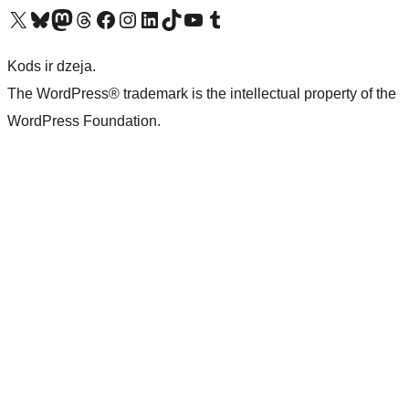
Apmeklējiet mūsu X (agrāk Twitter) kontu
Apmeklējiet mūsu Bluesky kontu
Apmeklējiet mūsu Mastodon kontu
Apmeklējiet mūsu Threads kontu
Apmeklējiet mūsu Facebook lapu
Apmeklējiet mūsu Instagram kontu
Apmeklējiet mūsu LinkedIn kontu
Apmeklējiet mūsu TikTok kontu
Apmeklējiet mūsu YouTube kanālu
Apmeklējiet mūsu Tumblr kontu
Kods ir dzeja.
The WordPress® trademark is the intellectual property of the
WordPress Foundation.