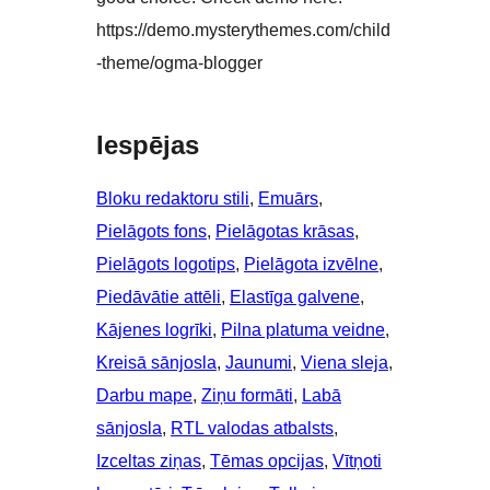
https://demo.mysterythemes.com/child
-theme/ogma-blogger
Iespējas
Bloku redaktoru stili
, 
Emuārs
, 
Pielāgots fons
, 
Pielāgotas krāsas
, 
Pielāgots logotips
, 
Pielāgota izvēlne
, 
Piedāvātie attēli
, 
Elastīga galvene
, 
Kājenes logrīki
, 
Pilna platuma veidne
, 
Kreisā sānjosla
, 
Jaunumi
, 
Viena sleja
, 
Darbu mape
, 
Ziņu formāti
, 
Labā
sānjosla
, 
RTL valodas atbalsts
, 
Izceltas ziņas
, 
Tēmas opcijas
, 
Vītņoti