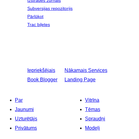
Izstrādes žurnāls
Subversijas repozitorijs
Pārlūkot
Trac biļetes
Iepriekšējais
Nākamais
Services
Book Blogger
Landing Page
Par
Vitrīna
Jaunumi
Tēmas
Uzturētājs
Spraudņi
Privātums
Modeļi