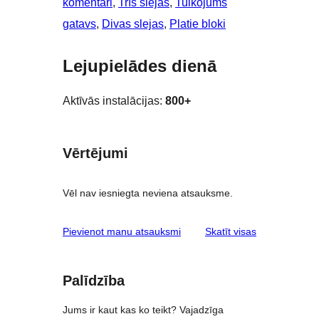
komentāri
, 
Trīs slejas
, 
Tulkojums
gatavs
, 
Divas slejas
, 
Platie bloki
Lejupielādes dienā
Aktīvās instalācijas:
800+
Vērtējumi
Vēl nav iesniegta neviena atsauksme.
atsauksmes
Pievienot manu atsauksmi
Skatīt visas
Palīdzība
Jums ir kaut kas ko teikt? Vajadzīga