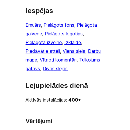
Iespējas
Emuārs
, 
Pielāgots fons
, 
Pielāgota
galvene
, 
Pielāgots logotips
, 
Pielāgota izvēlne
, 
Izklaide
, 
Piedāvātie attēli
, 
Viena sleja
, 
Darbu
mape
, 
Vītņoti komentāri
, 
Tulkojums
gatavs
, 
Divas slejas
Lejupielādes dienā
Aktīvās instalācijas:
400+
Vērtējumi