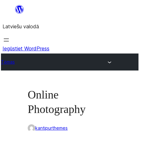
Pāriet
uz
Latviešu valodā
saturu
Iegūstiet WordPress
Tēmas
Online
Photography
kantipurthemes