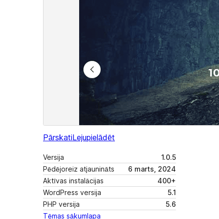
Pārskati
Lejupielādēt
Versija
1.0.5
Pēdējoreiz atjaunināts
6 marts, 2024
Aktīvas instalācijas
400+
WordPress versija
5.1
PHP versija
5.6
Tēmas sākumlapa