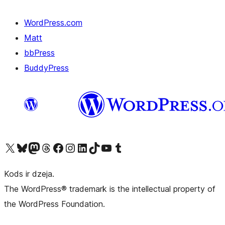
WordPress.com
Matt
bbPress
BuddyPress
Apmeklējiet mūsu X (agrāk Twitter) kontu
Apmeklējiet mūsu Bluesky kontu
Apmeklējiet mūsu Mastodon kontu
Apmeklējiet mūsu Threads kontu
Apmeklējiet mūsu Facebook lapu
Apmeklējiet mūsu Instagram kontu
Apmeklējiet mūsu LinkedIn kontu
Apmeklējiet mūsu TikTok kontu
Apmeklējiet mūsu YouTube kanālu
Apmeklējiet mūsu Tumblr kontu
Kods ir dzeja.
The WordPress® trademark is the intellectual property of
the WordPress Foundation.