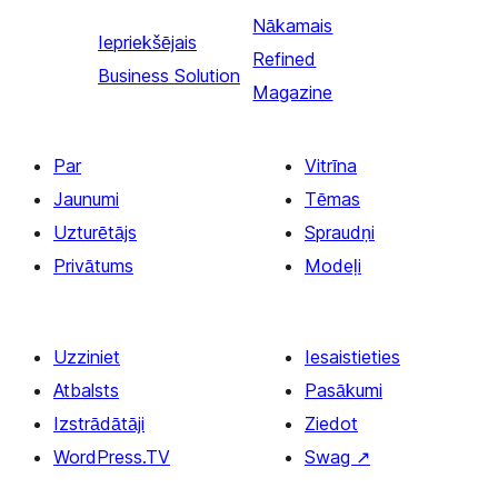
Nākamais
Iepriekšējais
Refined
Business Solution
Magazine
Par
Vitrīna
Jaunumi
Tēmas
Uzturētājs
Spraudņi
Privātums
Modeļi
Uzziniet
Iesaistieties
Atbalsts
Pasākumi
Izstrādātāji
Ziedot
WordPress.TV
Swag
↗