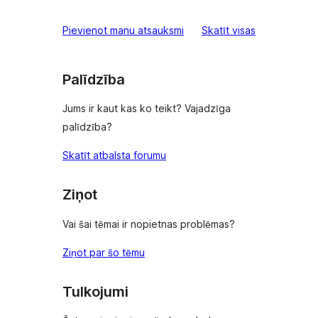
star
atsauksmes
Pievienot manu atsauksmi
Skatīt visas
reviews
Palīdzība
Jums ir kaut kas ko teikt? Vajadzīga
palīdzība?
Skatīt atbalsta forumu
Ziņot
Vai šai tēmai ir nopietnas problēmas?
Ziņot par šo tēmu
Tulkojumi