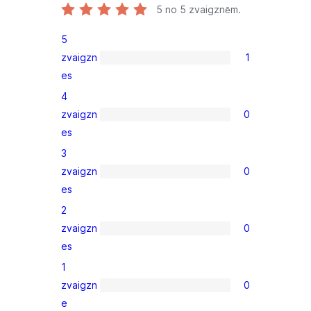
5
no 5 zvaigznēm.
5
zvaigzn
1
1
es
5-
4
star
zvaigzn
0
review
0
es
4-
3
star
zvaigzn
0
reviews
0
es
3-
2
star
zvaigzn
0
reviews
0
es
2-
1
star
zvaigzn
0
reviews
0
e
1-