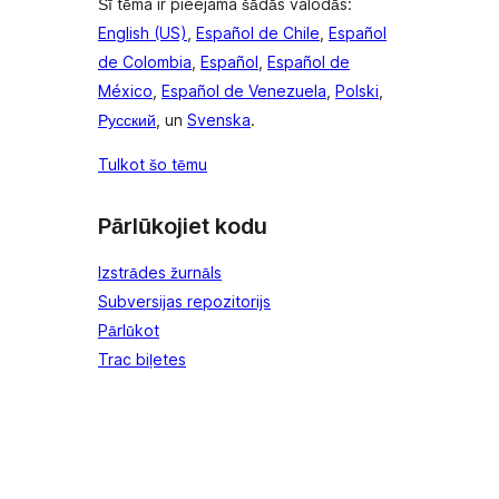
Šī tēma ir pieejama šādās valodās:
English (US)
,
Español de Chile
,
Español
de Colombia
,
Español
,
Español de
México
,
Español de Venezuela
,
Polski
,
Русский
, un
Svenska
.
Tulkot šo tēmu
Pārlūkojiet kodu
Izstrādes žurnāls
Subversijas repozitorijs
Pārlūkot
Trac biļetes