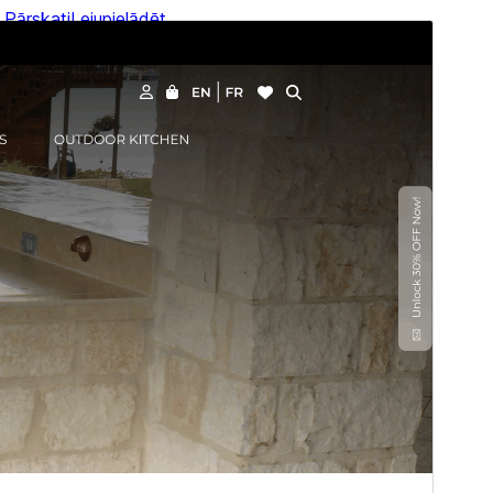
Pārskati
Lejupielādēt
Versija
1.3.2
Pēdējoreiz atjaunināts
13 jūlijs, 2026
Aktīvas instalācijas
100+
PHP versija
5.6
Tēmas sākumlapa