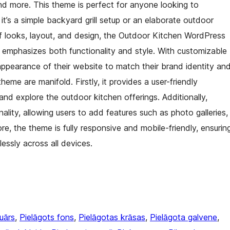
 and more. This theme is perfect for anyone looking to
’s a simple backyard grill setup or an elaborate outdoor
 of looks, layout, and design, the Outdoor Kitchen WordPress
emphasizes both functionality and style. With customizable
 appearance of their website to match their brand identity an
heme are manifold. Firstly, it provides a user-friendly
 and explore the outdoor kitchen offerings. Additionally,
ality, allowing users to add features such as photo galleries,
e, the theme is fully responsive and mobile-friendly, ensurin
essly across all devices.
uārs
, 
Pielāgots fons
, 
Pielāgotas krāsas
, 
Pielāgota galvene
, 