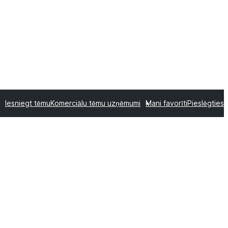
Iesniegt tēmu
Komerciālu tēmu uzņēmumi
Mani favorīti
Pieslēgties