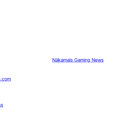
Nākamais
Gaming News
s.com
ss