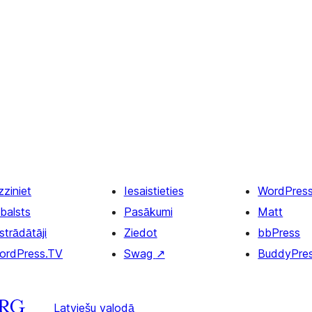
zziniet
Iesaistieties
WordPres
balsts
Pasākumi
Matt
strādātāji
Ziedot
bbPress
ordPress.TV
Swag
↗
BuddyPre
Latviešu valodā