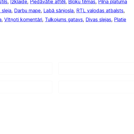
tils
, 
Izklaide
, 
Piedāvātie attēli
, 
Bloku tēmas
, 
Pilna platuma
 sleja
, 
Darbu mape
, 
Labā sānjosla
, 
RTL valodas atbalsts
, 
a
, 
Vītņoti komentāri
, 
Tulkojums gatavs
, 
Divas slejas
, 
Platie