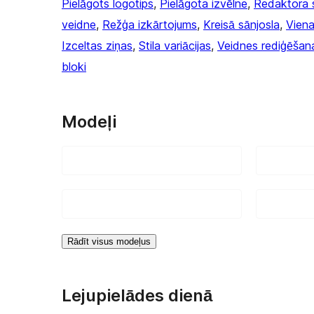
Pielāgots logotips
, 
Pielāgota izvēlne
, 
Redaktora s
veidne
, 
Režģa izkārtojums
, 
Kreisā sānjosla
, 
Viena
Izceltas ziņas
, 
Stila variācijas
, 
Veidnes rediģēšan
bloki
Modeļi
Rādīt visus modeļus
Lejupielādes dienā