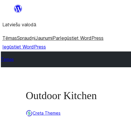
Pāriet
uz
Latviešu valodā
saturu
Tēmas
Spraudņi
Jaunumi
Par
Iegūstiet WordPress
Iegūstiet WordPress
Tēmas
Outdoor Kitchen
Creta Themes