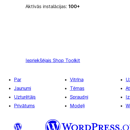
Aktīvās instalācijas:
100+
Iepriekšējais
Shop Toolkit
Par
Vitrīna
U
Jaunumi
Tēmas
At
Uzturētājs
Spraudņi
Iz
Privātums
Modeļi
W