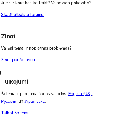
Jums ir kaut kas ko teikt? Vajadzīga palīdzība?
Skatīt atbalsta forumu
Ziņot
d
Vai šai tēmai ir nopietnas problēmas?
Ziņot par šo tēmu
g
Tulkojumi
Šī tēma ir pieejama šādās valodās:
English (US)
,
Русский
, un
Українська
.
Tulkot šo tēmu