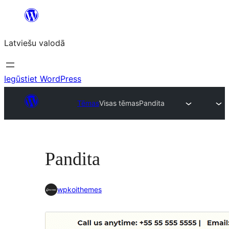
Pāriet
uz
Latviešu valodā
saturu
Iegūstiet WordPress
Tēmas
Visas tēmas
Pandita
Pandita
wpkoithemes