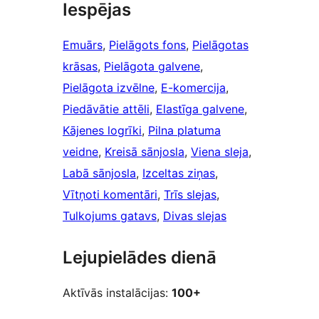
Iespējas
Emuārs
, 
Pielāgots fons
, 
Pielāgotas
krāsas
, 
Pielāgota galvene
, 
Pielāgota izvēlne
, 
E-komercija
, 
Piedāvātie attēli
, 
Elastīga galvene
, 
Kājenes logrīki
, 
Pilna platuma
veidne
, 
Kreisā sānjosla
, 
Viena sleja
, 
Labā sānjosla
, 
Izceltas ziņas
, 
Vītņoti komentāri
, 
Trīs slejas
, 
Tulkojums gatavs
, 
Divas slejas
Lejupielādes dienā
Aktīvās instalācijas:
100+