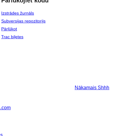
Pārlūkojiet kodu
Izstrādes žurnāls
Subversijas repozitorijs
Pārlūkot
Trac biļetes
Nākamais
Shhh
s.com
ss