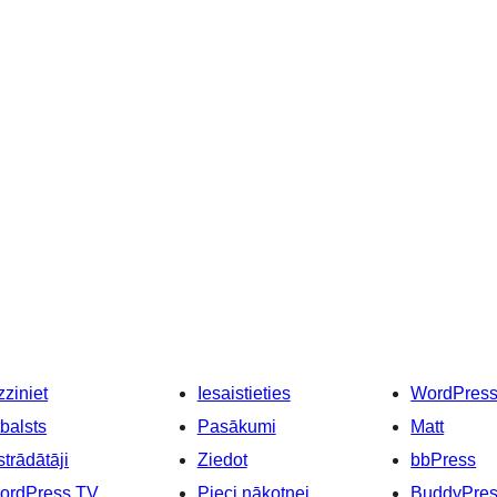
ziniet
Iesaistieties
WordPres
balsts
Pasākumi
Matt
strādātāji
Ziedot
bbPress
ordPress.TV
Pieci nākotnei
BuddyPre