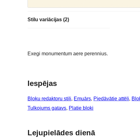
Stilu variācijas (2)
Exegi monumentum aere perennius.
Iespējas
Bloku redaktoru stili
, 
Emuārs
, 
Piedāvātie attēli
, 
Blo
Tulkojums gatavs
, 
Platie bloki
Lejupielādes dienā