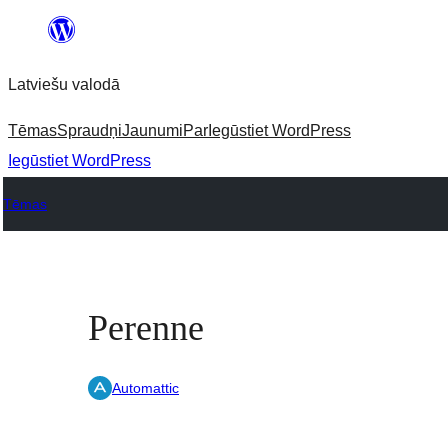
Pāriet
uz
Latviešu valodā
saturu
Tēmas
Spraudņi
Jaunumi
Par
Iegūstiet WordPress
Iegūstiet WordPress
Tēmas
Perenne
Automattic