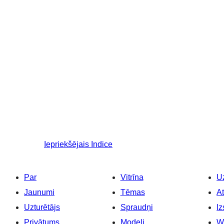
Iepriekšējais
Indice
Par
Vitrīna
Uz
Jaunumi
Tēmas
At
Uzturētājs
Spraudņi
Iz
Privātums
Modeļi
W