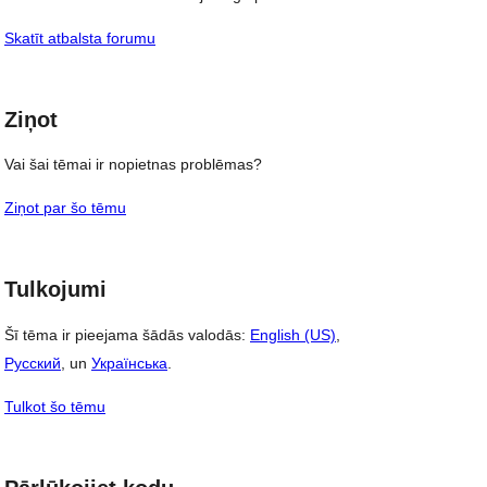
Skatīt atbalsta forumu
Ziņot
Vai šai tēmai ir nopietnas problēmas?
Ziņot par šo tēmu
Tulkojumi
Šī tēma ir pieejama šādās valodās:
English (US)
,
Русский
, un
Українська
.
Tulkot šo tēmu