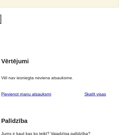
Vērtējumi
Vēl nav iesniegta neviena atsauksme.
atsauksmes
Pievienot manu atsauksmi
Skatīt visas
Palīdzība
Jums ir kaut kas ko teikt? Vajadzīga palīdzība?