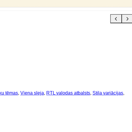
ku tēmas
, 
Viena sleja
, 
RTL valodas atbalsts
, 
Stila variācijas
, 