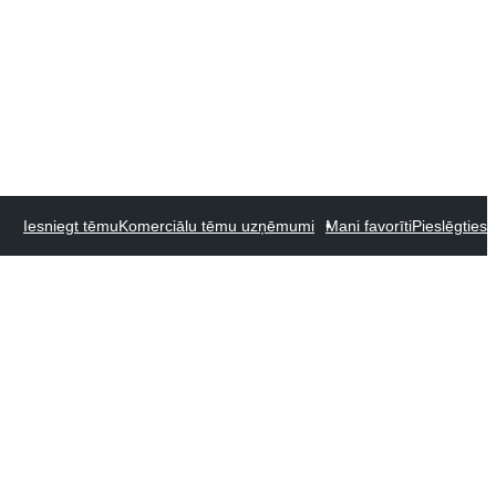
Iesniegt tēmu
Komerciālu tēmu uzņēmumi
Mani favorīti
Pieslēgties