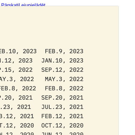
Pārskati
Lejupielādēt
Versija
1.0.7
Pēdējoreiz atjaunināts
12 maijs, 2025
Aktīvas instalācijas
90+
WordPress versija
6.0
PHP versija
7.2
Tēmas sākumlapa