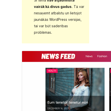
Šī tēma
nav atjaunināta
vairāk kā divus gadus
. Tā var
nesaņemt atbalstu un lietojot
jaunākās WordPress versijas,
tai var būt saderības
problēmas.