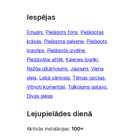
Iespējas
Emuārs
, 
Pielāgots fons
, 
Pielāgotas
krāsas
, 
Pielāgota galvene
, 
Pielāgots
logotips
, 
Pielāgota izvēlne
, 
Piedāvātie attēli
, 
Kājenes logrīki
, 
Režģa izkārtojums
, 
Jaunumi
, 
Viena
sleja
, 
Labā sānjosla
, 
Tēmas opcijas
, 
Vītņoti komentāri
, 
Tulkojums gatavs
, 
Divas slejas
Lejupielādes dienā
Aktīvās instalācijas:
100+