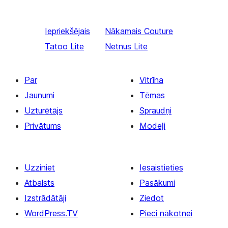
Iepriekšējais
Nākamais
Couture
Tatoo Lite
Netnus Lite
Par
Vitrīna
Jaunumi
Tēmas
Uzturētājs
Spraudņi
Privātums
Modeļi
Uzziniet
Iesaistieties
Atbalsts
Pasākumi
Izstrādātāji
Ziedot
WordPress.TV
Pieci nākotnei