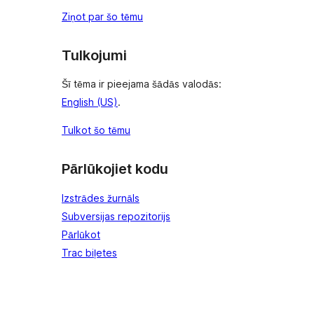
Ziņot par šo tēmu
Tulkojumi
Šī tēma ir pieejama šādās valodās:
English (US)
.
Tulkot šo tēmu
Pārlūkojiet kodu
Izstrādes žurnāls
Subversijas repozitorijs
Pārlūkot
Trac biļetes