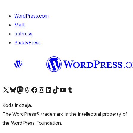
WordPress.com
Matt
bbPress
BuddyPress
Apmeklējiet mūsu X (agrāk Twitter) kontu
Apmeklējiet mūsu Bluesky kontu
Apmeklējiet mūsu Mastodon kontu
Apmeklējiet mūsu Threads kontu
Apmeklējiet mūsu Facebook lapu
Apmeklējiet mūsu Instagram kontu
Apmeklējiet mūsu LinkedIn kontu
Apmeklējiet mūsu TikTok kontu
Apmeklējiet mūsu YouTube kanālu
Apmeklējiet mūsu Tumblr kontu
Kods ir dzeja.
The WordPress® trademark is the intellectual property of
the WordPress Foundation.