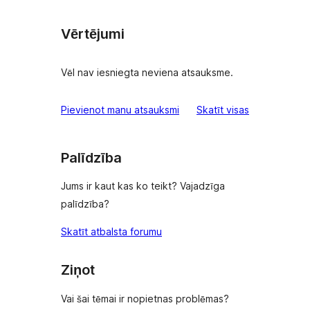
Vērtējumi
Vēl nav iesniegta neviena atsauksme.
atsauksmes
Pievienot manu atsauksmi
Skatīt visas
Palīdzība
Jums ir kaut kas ko teikt? Vajadzīga
palīdzība?
Skatīt atbalsta forumu
Ziņot
Vai šai tēmai ir nopietnas problēmas?