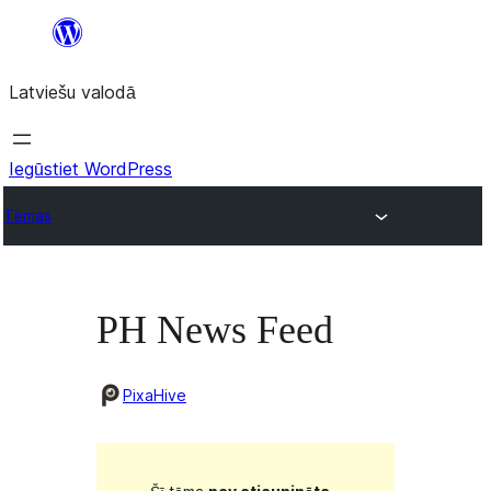
Pāriet
uz
Latviešu valodā
saturu
Iegūstiet WordPress
Tēmas
PH News Feed
PixaHive