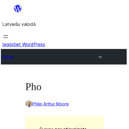
Pāriet
uz
Latviešu valodā
saturu
Iegūstiet WordPress
Tēmas
Pho
Philip Arthur Moore