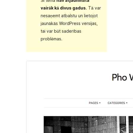
Šī tēma
nav atjaunināta
vairāk kā divus gadus
. Tā var
nesaņemt atbalstu un lietojot
jaunākās WordPress versijas,
tai var būt saderības
problēmas.