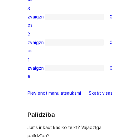
4-
3
star
zvaigzn
0
reviews
0
es
3-
2
star
zvaigzn
0
reviews
0
es
2-
1
star
zvaigzn
0
reviews
0
e
1-
star
atsauksmes
Pievienot manu atsauksmi
Skatīt visas
reviews
Palīdzība
Jums ir kaut kas ko teikt? Vajadzīga
palīdzība?