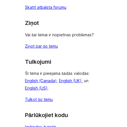
Skatīt atbalsta forumu
Ziņot
Vai šai tēmai ir nopietnas problēmas?
Ziņot par šo tēmu
Tulkojumi
Šī tēma ir pieejama šādās valodās:
English (Canada)
,
English (UK)
, un
English (US)
.
Tulkot šo tēmu
Pārlūkojiet kodu
Izstrādes žurnāls