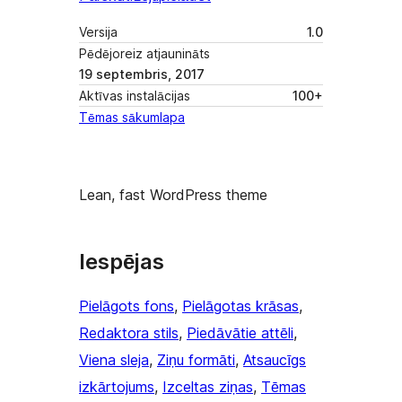
Versija
1.0
Pēdējoreiz atjaunināts
19 septembris, 2017
Aktīvas instalācijas
100+
Tēmas sākumlapa
Lean, fast WordPress theme
Iespējas
Pielāgots fons
, 
Pielāgotas krāsas
, 
Redaktora stils
, 
Piedāvātie attēli
, 
Viena sleja
, 
Ziņu formāti
, 
Atsaucīgs
izkārtojums
, 
Izceltas ziņas
, 
Tēmas