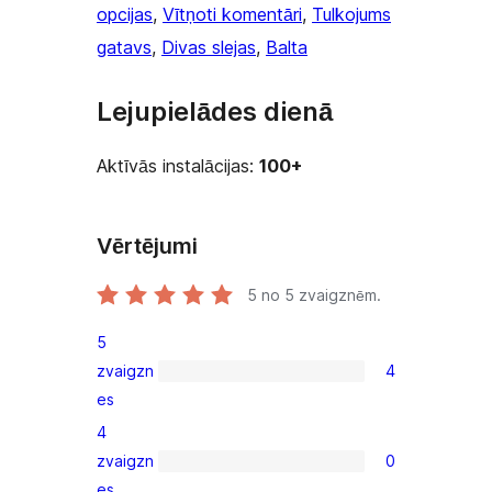
opcijas
, 
Vītņoti komentāri
, 
Tulkojums
gatavs
, 
Divas slejas
, 
Balta
Lejupielādes dienā
Aktīvās instalācijas:
100+
Vērtējumi
5
no 5 zvaigznēm.
5
zvaigzn
4
4
es
5-
4
star
zvaigzn
0
reviews
0
es