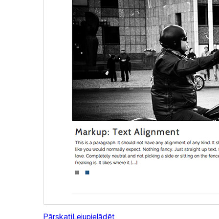
Pārskati
Lejupielādēt