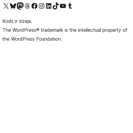
Apmeklējiet mūsu X (agrāk Twitter) kontu
Apmeklējiet mūsu Bluesky kontu
Apmeklējiet mūsu Mastodon kontu
Apmeklējiet mūsu Threads kontu
Apmeklējiet mūsu Facebook lapu
Apmeklējiet mūsu Instagram kontu
Apmeklējiet mūsu LinkedIn kontu
Apmeklējiet mūsu TikTok kontu
Apmeklējiet mūsu YouTube kanālu
Apmeklējiet mūsu Tumblr kontu
Kods ir dzeja.
The WordPress® trademark is the intellectual property of
the WordPress Foundation.