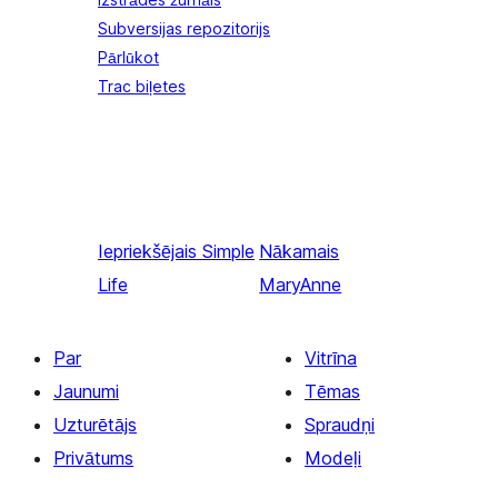
Subversijas repozitorijs
Pārlūkot
Trac biļetes
Iepriekšējais
Simple
Nākamais
Life
MaryAnne
Par
Vitrīna
Jaunumi
Tēmas
Uzturētājs
Spraudņi
Privātums
Modeļi