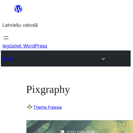
Pāriet
uz
Latviešu valodā
saturu
Iegūstiet WordPress
Tēmas
Pixgraphy
Theme Freesia