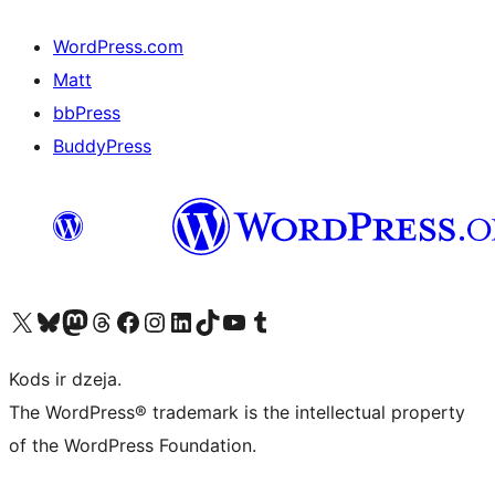
WordPress.com
Matt
bbPress
BuddyPress
Apmeklējiet mūsu X (agrāk Twitter) kontu
Apmeklējiet mūsu Bluesky kontu
Apmeklējiet mūsu Mastodon kontu
Apmeklējiet mūsu Threads kontu
Apmeklējiet mūsu Facebook lapu
Apmeklējiet mūsu Instagram kontu
Apmeklējiet mūsu LinkedIn kontu
Apmeklējiet mūsu TikTok kontu
Apmeklējiet mūsu YouTube kanālu
Apmeklējiet mūsu Tumblr kontu
Kods ir dzeja.
The WordPress® trademark is the intellectual property
of the WordPress Foundation.