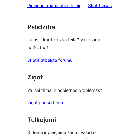
star
atsauksmes
Pievienot manu atsauksmi
Skatīt visas
reviews
Palīdzība
Jums ir kaut kas ko teikt? Vajadzīga
palīdzība?
Skatīt atbalsta forumu
Ziņot
Vai šai tēmai ir nopietnas problēmas?
Ziņot par šo tēmu
Tulkojumi
Šī tēma ir pieejama šādās valodās: