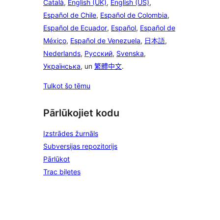
Català
,
English (UK)
,
English (US)
,
Español de Chile
,
Español de Colombia
,
Español de Ecuador
,
Español
,
Español de
México
,
Español de Venezuela
,
日本語
,
Nederlands
,
Русский
,
Svenska
,
Українська
, un
繁體中文
.
Tulkot šo tēmu
Pārlūkojiet kodu
Izstrādes žurnāls
Subversijas repozitorijs
Pārlūkot
Trac biļetes