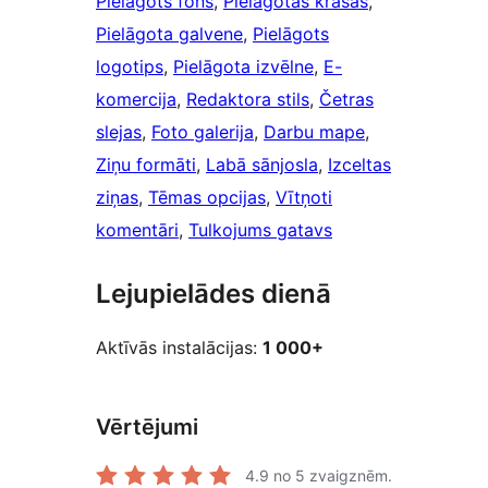
Pielāgots fons
, 
Pielāgotas krāsas
, 
Pielāgota galvene
, 
Pielāgots
logotips
, 
Pielāgota izvēlne
, 
E-
komercija
, 
Redaktora stils
, 
Četras
slejas
, 
Foto galerija
, 
Darbu mape
, 
Ziņu formāti
, 
Labā sānjosla
, 
Izceltas
ziņas
, 
Tēmas opcijas
, 
Vītņoti
komentāri
, 
Tulkojums gatavs
Lejupielādes dienā
Aktīvās instalācijas:
1 000+
Vērtējumi
4.9
no 5 zvaigznēm.