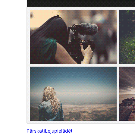
Pārskati
Lejupielādēt