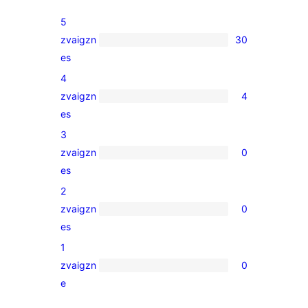
5
zvaigzn
30
30
es
5-
4
star
zvaigzn
4
reviews
4
es
4-
3
star
zvaigzn
0
reviews
0
es
3-
2
star
zvaigzn
0
reviews
0
es
2-
1
star
zvaigzn
0
reviews
0
e
1-