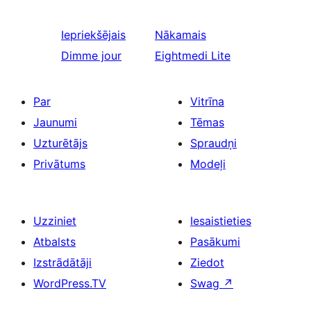
Iepriekšējais
Nākamais
Dimme jour
Eightmedi Lite
Par
Vitrīna
Jaunumi
Tēmas
Uzturētājs
Spraudņi
Privātums
Modeļi
Uzziniet
Iesaistieties
Atbalsts
Pasākumi
Izstrādātāji
Ziedot
WordPress.TV
Swag
↗