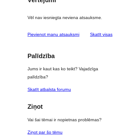
Vērtējumi
Vēl nav iesniegta neviena atsauksme.
atsauksmes
Pievienot manu atsauksmi
Skatīt visas
Palīdzība
Jums ir kaut kas ko teikt? Vajadzīga
palīdzība?
Skatīt atbalsta forumu
Ziņot
Vai šai tēmai ir nopietnas problēmas?
Ziņot par šo tēmu