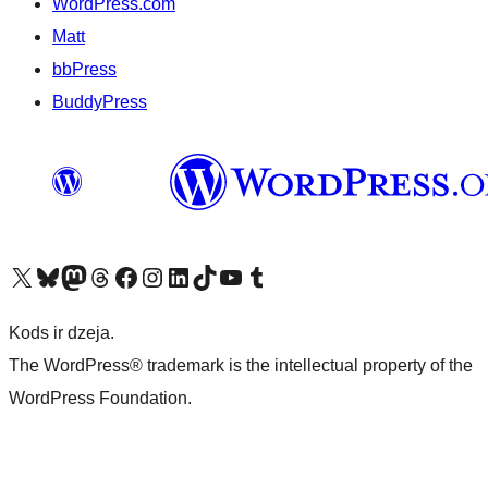
WordPress.com
Matt
bbPress
BuddyPress
Apmeklējiet mūsu X (agrāk Twitter) kontu
Apmeklējiet mūsu Bluesky kontu
Apmeklējiet mūsu Mastodon kontu
Apmeklējiet mūsu Threads kontu
Apmeklējiet mūsu Facebook lapu
Apmeklējiet mūsu Instagram kontu
Apmeklējiet mūsu LinkedIn kontu
Apmeklējiet mūsu TikTok kontu
Apmeklējiet mūsu YouTube kanālu
Apmeklējiet mūsu Tumblr kontu
Kods ir dzeja.
The WordPress® trademark is the intellectual property of the
WordPress Foundation.