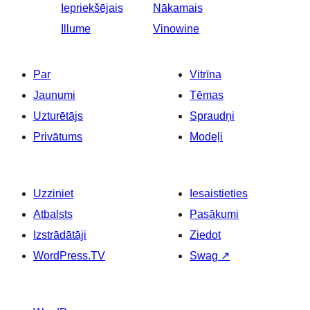
Iepriekšējais
Nākamais
Illume
Vinowine
Par
Vitrīna
Jaunumi
Tēmas
Uzturētājs
Spraudņi
Privātums
Modeļi
Uzziniet
Iesaistieties
Atbalsts
Pasākumi
Izstrādātāji
Ziedot
WordPress.TV
Swag
↗