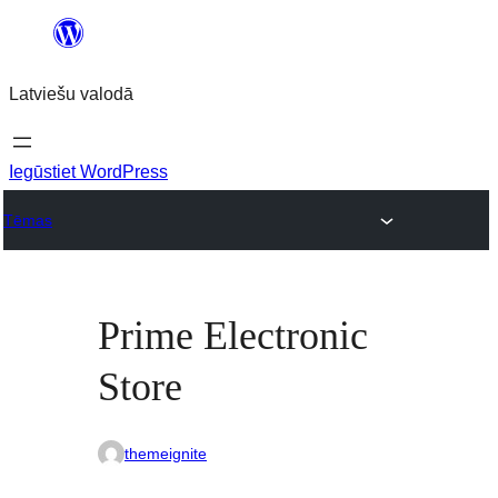
Pāriet
uz
Latviešu valodā
saturu
Iegūstiet WordPress
Tēmas
Prime Electronic
Store
themeignite