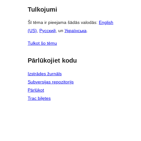
Tulkojumi
Šī tēma ir pieejama šādās valodās:
English
(US)
,
Русский
, un
Українська
.
Tulkot šo tēmu
Pārlūkojiet kodu
Izstrādes žurnāls
Subversijas repozitorijs
Pārlūkot
Trac biļetes