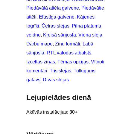
Piedāvātā attēla galvene
, 
Piedāvātie
attēli
, 
Elastīga galvene
, 
Kājenes
logrīki
, 
Četras slejas
, 
Pilna platuma
veidne
, 
Kreisā sānjosla
, 
Viena sleja
, 
Darbu mape
, 
Ziņu formāti
, 
Labā
sānjosla
, 
RTL valodas atbalsts
, 
Izceltas ziņas
, 
Tēmas opcijas
, 
Vītņoti
komentāri
, 
Trīs slejas
, 
Tulkojums
gatavs
, 
Divas slejas
Lejupielādes dienā
Aktīvās instalācijas:
30+