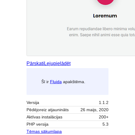
Pārskati
Lejupielādēt
Šī ir
Fluida
apakštēma.
Versija
1.1.2
Pēdējoreiz atjaunināts
26 maijs, 2020
Aktīvas instalācijas
200+
PHP versija
5.3
Tēmas sākumlapa