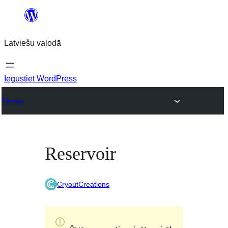
Pāriet
uz
Latviešu valodā
saturu
Iegūstiet WordPress
Tēmas
Reservoir
CryoutCreations