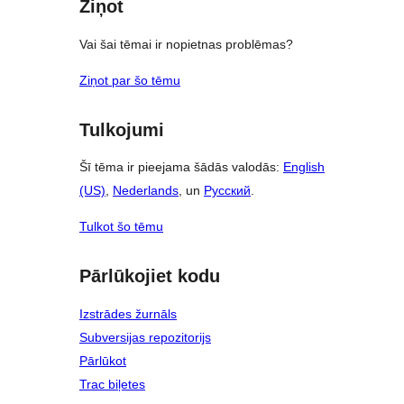
Ziņot
Vai šai tēmai ir nopietnas problēmas?
Ziņot par šo tēmu
Tulkojumi
Šī tēma ir pieejama šādās valodās:
English
(US)
,
Nederlands
, un
Русский
.
Tulkot šo tēmu
Pārlūkojiet kodu
Izstrādes žurnāls
Subversijas repozitorijs
Pārlūkot
Trac biļetes