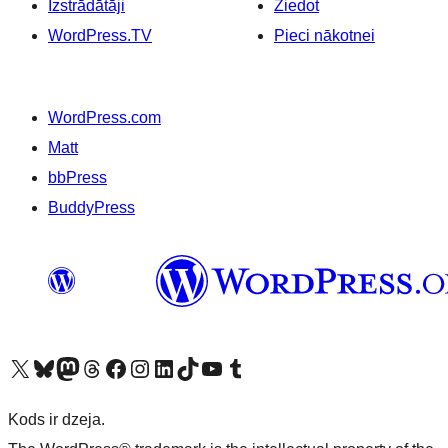
Izstrādātāji
Ziedot
WordPress.TV
Pieci nākotnei
WordPress.com
Matt
bbPress
BuddyPress
Apmeklējiet mūsu X (agrāk Twitter) kontu
Apmeklējiet mūsu Bluesky kontu
Apmeklējiet mūsu Mastodon kontu
Apmeklējiet mūsu Threads kontu
Apmeklējiet mūsu Facebook lapu
Apmeklējiet mūsu Instagram kontu
Apmeklējiet mūsu LinkedIn kontu
Apmeklējiet mūsu TikTok kontu
Apmeklējiet mūsu YouTube kanālu
Apmeklējiet mūsu Tumblr kontu
Kods ir dzeja.