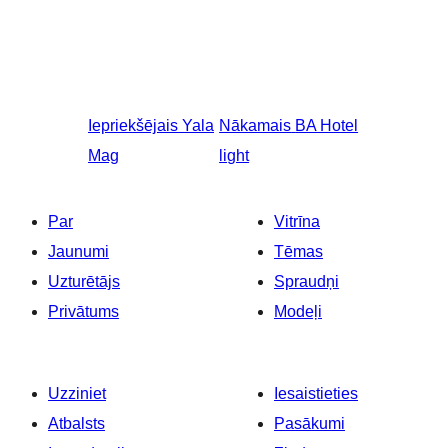
Iepriekšējais
Yala
Nākamais
BA Hotel
Mag
light
Par
Vitrīna
Jaunumi
Tēmas
Uzturētājs
Spraudņi
Privātums
Modeļi
Uzziniet
Iesaistieties
Atbalsts
Pasākumi