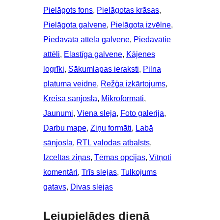
Pielāgots fons
, 
Pielāgotas krāsas
, 
Pielāgota galvene
, 
Pielāgota izvēlne
, 
Piedāvātā attēla galvene
, 
Piedāvātie
attēli
, 
Elastīga galvene
, 
Kājenes
logrīki
, 
Sākumlapas ieraksti
, 
Pilna
platuma veidne
, 
Režģa izkārtojums
, 
Kreisā sānjosla
, 
Mikroformāti
, 
Jaunumi
, 
Viena sleja
, 
Foto galerija
, 
Darbu mape
, 
Ziņu formāti
, 
Labā
sānjosla
, 
RTL valodas atbalsts
, 
Izceltas ziņas
, 
Tēmas opcijas
, 
Vītņoti
komentāri
, 
Trīs slejas
, 
Tulkojums
gatavs
, 
Divas slejas
Lejupielādes dienā