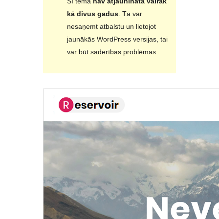
Šī tēma
nav atjaunināta vairāk
kā divus gadus
. Tā var
nesaņemt atbalstu un lietojot
jaunākās WordPress versijas, tai
var būt saderības problēmas.