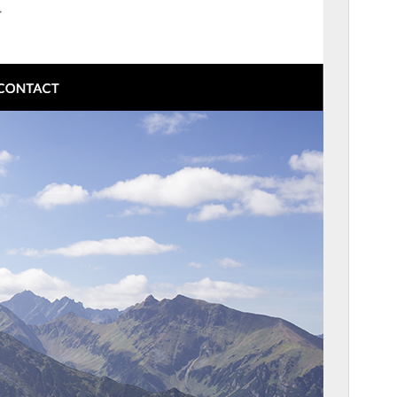
Pēdējoreiz atjaunināts
5 jūnijs, 2026
Aktīvas instalācijas
1 000+
PHP versija
4.0
Tēmas sākumlapa