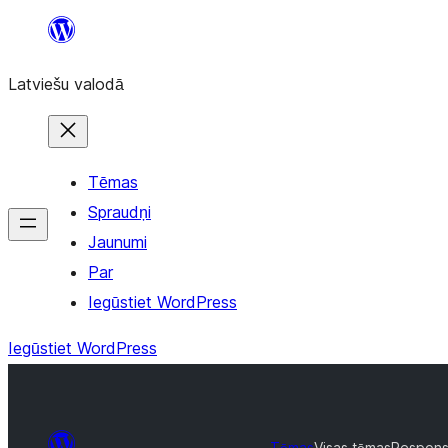
Pāriet
uz
Latviešu valodā
saturu
Tēmas
Spraudņi
Jaunumi
Par
Iegūstiet WordPress
Iegūstiet WordPress
Tēmas
Visas tēmas
Respons