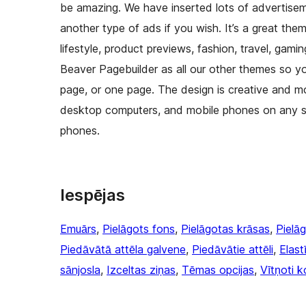
be amazing. We have inserted lots of advertis
another type of ads if you wish. It’s a great the
lifestyle, product previews, fashion, travel, gami
Beaver Pagebuilder as all our other themes so yo
page, or one page. The design is creative and mod
desktop computers, and mobile phones on any s
phones.
Iespējas
Emuārs
, 
Pielāgots fons
, 
Pielāgotas krāsas
, 
Pielā
Piedāvātā attēla galvene
, 
Piedāvātie attēli
, 
Elast
sānjosla
, 
Izceltas ziņas
, 
Tēmas opcijas
, 
Vītņoti 