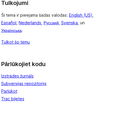
Tulkojumi
Šī tēma ir pieejama šādās valodās:
English (US)
,
Español
,
Nederlands
,
Русский
,
Svenska
, un
Українська
.
Tulkot šo tēmu
Pārlūkojiet kodu
Izstrādes žurnāls
Subversijas repozitorijs
Pārlūkot
Trac biļetes