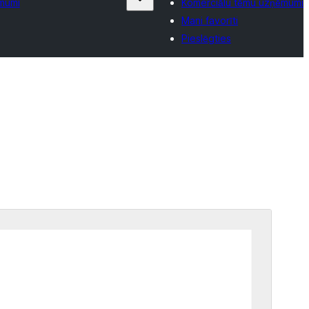
mumi
Komerciālu tēmu uzņēmumi
Mani favorīti
Pieslēgties
Komerciāla tēma
Šī tēma ir bezmaksas, taču piedāvā maksas
jauninājumus, papildinājumus vai atbalstu.
Pārskati
Lejupielādēt
Versija
7.5