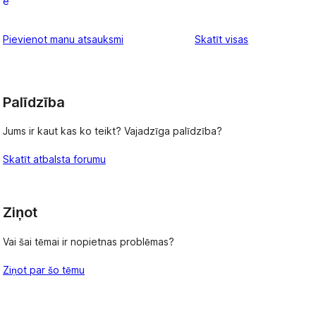
e
1-
star
atsauksmes
Pievienot manu atsauksmi
Skatīt visas
reviews
Palīdzība
Jums ir kaut kas ko teikt? Vajadzīga palīdzība?
Skatīt atbalsta forumu
Ziņot
Vai šai tēmai ir nopietnas problēmas?
Ziņot par šo tēmu