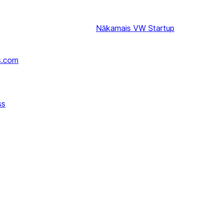
Nākamais
VW Startup
s.com
ss