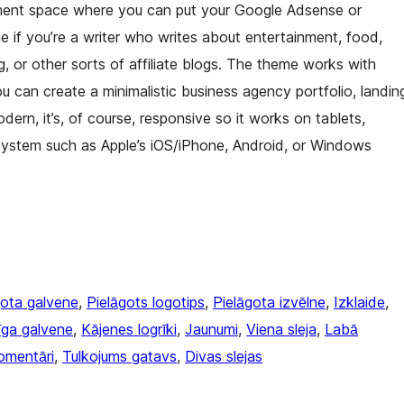
ement space where you can put your Google Adsense or
me if you’re a writer who writes about entertainment, food,
ng, or other sorts of affiliate blogs. The theme works with
u can create a minimalistic business agency portfolio, landin
ern, it’s, of course, responsive so it works on tablets,
ystem such as Apple’s iOS/iPhone, Android, or Windows
gota galvene
, 
Pielāgots logotips
, 
Pielāgota izvēlne
, 
Izklaide
, 
īga galvene
, 
Kājenes logrīki
, 
Jaunumi
, 
Viena sleja
, 
Labā
komentāri
, 
Tulkojums gatavs
, 
Divas slejas