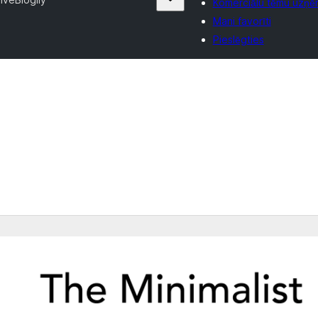
Komerciālu tēmu uzņē
Mani favorīti
Pieslēgties