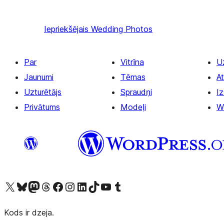
Iepriekšējais
Wedding Photos
Par
Vitrīna
U
Jaunumi
Tēmas
At
Uzturētājs
Spraudņi
Iz
Privātums
Modeļi
W
Apmeklējiet mūsu X (agrāk Twitter) kontu
Apmeklējiet mūsu Bluesky kontu
Apmeklējiet mūsu Mastodon kontu
Apmeklējiet mūsu Threads kontu
Apmeklējiet mūsu Facebook lapu
Apmeklējiet mūsu Instagram kontu
Apmeklējiet mūsu LinkedIn kontu
Apmeklējiet mūsu TikTok kontu
Apmeklējiet mūsu YouTube kanālu
Apmeklējiet mūsu Tumblr kontu
Kods ir dzeja.