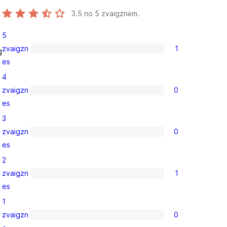
3.5
no 5 zvaigznēm.
5
zvaigzn
1
g
1
es
5-
4
star
zvaigzn
0
review
0
es
4-
3
star
zvaigzn
0
reviews
0
es
3-
2
star
zvaigzn
1
reviews
1
es
2-
1
star
zvaigzn
0
review
0