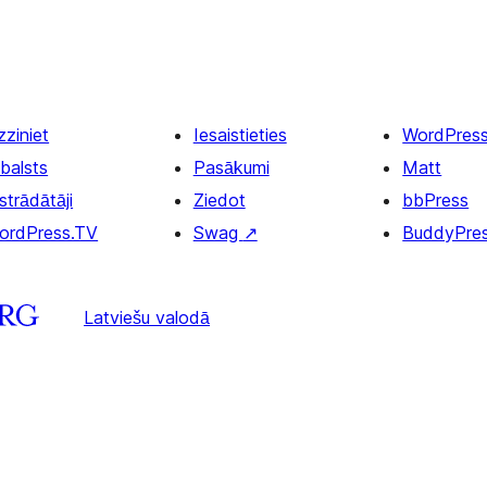
zziniet
Iesaistieties
WordPres
balsts
Pasākumi
Matt
strādātāji
Ziedot
bbPress
ordPress.TV
Swag
↗
BuddyPre
Latviešu valodā