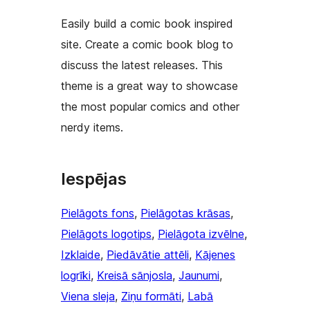
Easily build a comic book inspired
site. Create a comic book blog to
discuss the latest releases. This
theme is a great way to showcase
the most popular comics and other
nerdy items.
Iespējas
Pielāgots fons
, 
Pielāgotas krāsas
, 
Pielāgots logotips
, 
Pielāgota izvēlne
, 
Izklaide
, 
Piedāvātie attēli
, 
Kājenes
logrīki
, 
Kreisā sānjosla
, 
Jaunumi
, 
Viena sleja
, 
Ziņu formāti
, 
Labā