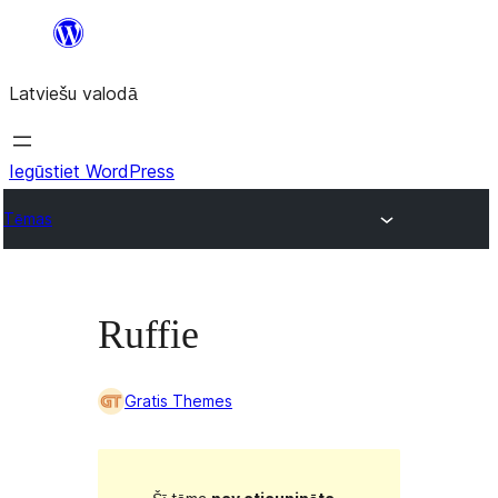
Pāriet
uz
Latviešu valodā
saturu
Iegūstiet WordPress
Tēmas
Ruffie
Gratis Themes