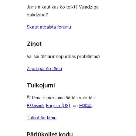
Jums ir kaut kas ko teikt? Vajadzīga
palīdzība?
Skatīt atbalsta forumu
Ziņot
Vai šai tēmai ir nopietnas problēmas?
Ziņot par šo tēmu
Tulkojumi
Šī tēma ir pieejama šādās valodās:
Ελληνικά
,
English (US)
, un
日本語
.
Tulkot šo tēmu
Pārlūkojiet kodu