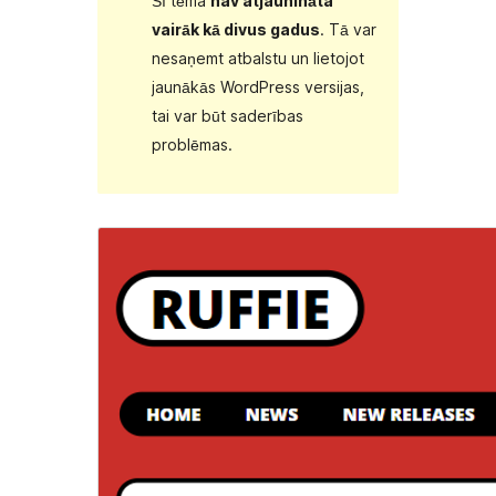
Šī tēma
nav atjaunināta
vairāk kā divus gadus
. Tā var
nesaņemt atbalstu un lietojot
jaunākās WordPress versijas,
tai var būt saderības
problēmas.