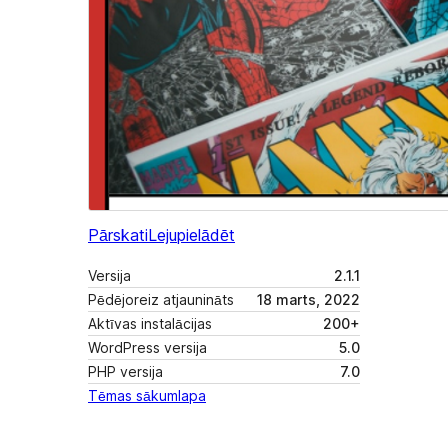
Pārskati
Lejupielādēt
Versija
2.1.1
Pēdējoreiz atjaunināts
18 marts, 2022
Aktīvas instalācijas
200+
WordPress versija
5.0
PHP versija
7.0
Tēmas sākumlapa