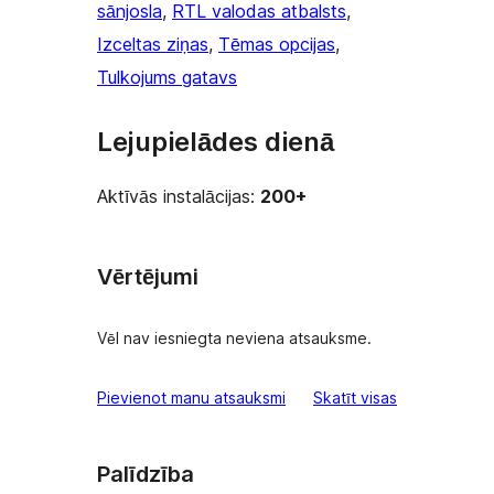
sānjosla
, 
RTL valodas atbalsts
, 
Izceltas ziņas
, 
Tēmas opcijas
, 
Tulkojums gatavs
Lejupielādes dienā
Aktīvās instalācijas:
200+
Vērtējumi
Vēl nav iesniegta neviena atsauksme.
atsauksmes
Pievienot manu atsauksmi
Skatīt visas
Palīdzība