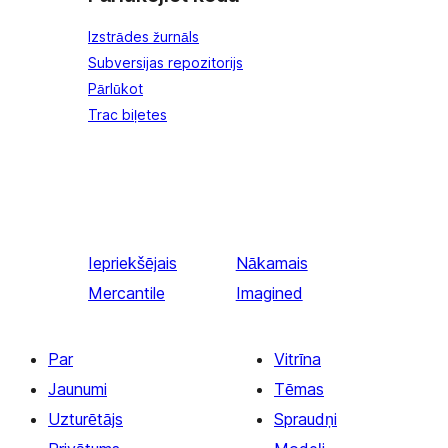
Izstrādes žurnāls
Subversijas repozitorijs
Pārlūkot
Trac biļetes
Iepriekšējais
Nākamais
Mercantile
Imagined
Par
Vitrīna
Jaunumi
Tēmas
Uzturētājs
Spraudņi