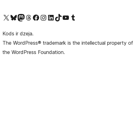
Apmeklējiet mūsu X (agrāk Twitter) kontu
Apmeklējiet mūsu Bluesky kontu
Apmeklējiet mūsu Mastodon kontu
Apmeklējiet mūsu Threads kontu
Apmeklējiet mūsu Facebook lapu
Apmeklējiet mūsu Instagram kontu
Apmeklējiet mūsu LinkedIn kontu
Apmeklējiet mūsu TikTok kontu
Apmeklējiet mūsu YouTube kanālu
Apmeklējiet mūsu Tumblr kontu
Kods ir dzeja.
The WordPress® trademark is the intellectual property of
the WordPress Foundation.