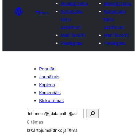
Iesniegt tēmu
Iesniegt tēmu
Komerciālu
Komerciālu
Tēmas
tēmu
tēmu
uzņēmumi
uzņēmumi
Mani favorīti
Mani favorīti
Pieslēgties
Pieslēgties
Populāri
Jaunākais
Kopiena
Komerciāls
Bloku tēmas
Meklēt
0 tēmas
Izkārtojums
Funkcija
Tēma