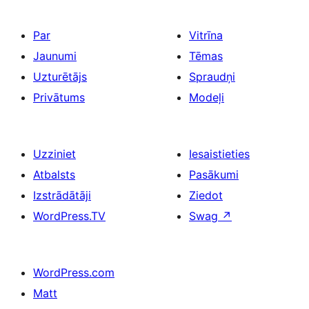
Par
Vitrīna
Jaunumi
Tēmas
Uzturētājs
Spraudņi
Privātums
Modeļi
Uzziniet
Iesaistieties
Atbalsts
Pasākumi
Izstrādātāji
Ziedot
WordPress.TV
Swag
↗
WordPress.com
Matt