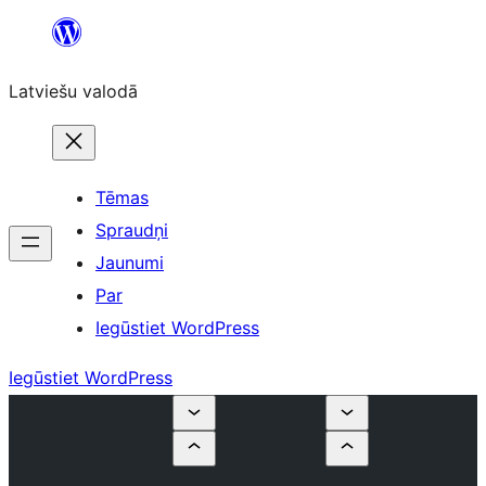
Pāriet
uz
Latviešu valodā
saturu
Tēmas
Spraudņi
Jaunumi
Par
Iegūstiet WordPress
Iegūstiet WordPress