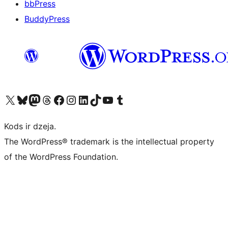
bbPress
BuddyPress
Apmeklējiet mūsu X (agrāk Twitter) kontu
Apmeklējiet mūsu Bluesky kontu
Apmeklējiet mūsu Mastodon kontu
Apmeklējiet mūsu Threads kontu
Apmeklējiet mūsu Facebook lapu
Apmeklējiet mūsu Instagram kontu
Apmeklējiet mūsu LinkedIn kontu
Apmeklējiet mūsu TikTok kontu
Apmeklējiet mūsu YouTube kanālu
Apmeklējiet mūsu Tumblr kontu
Kods ir dzeja.
The WordPress® trademark is the intellectual property
of the WordPress Foundation.