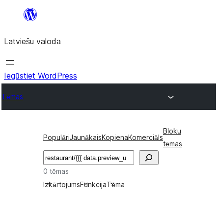
Pāriet
uz
Latviešu valodā
saturu
Iegūstiet WordPress
Tēmas
Bloku
Populāri
Jaunākais
Kopiena
Komerciāls
tēmas
Meklēt
0 tēmas
Izkārtojums
Funkcija
Tēma