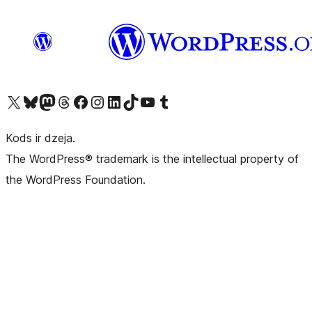
Apmeklējiet mūsu X (agrāk Twitter) kontu
Apmeklējiet mūsu Bluesky kontu
Apmeklējiet mūsu Mastodon kontu
Apmeklējiet mūsu Threads kontu
Apmeklējiet mūsu Facebook lapu
Apmeklējiet mūsu Instagram kontu
Apmeklējiet mūsu LinkedIn kontu
Apmeklējiet mūsu TikTok kontu
Apmeklējiet mūsu YouTube kanālu
Apmeklējiet mūsu Tumblr kontu
Kods ir dzeja.
The WordPress® trademark is the intellectual property of
the WordPress Foundation.