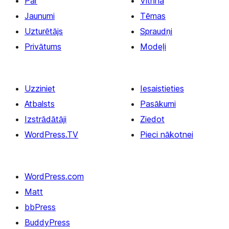
Par
Vitrīna
Jaunumi
Tēmas
Uzturētājs
Spraudņi
Privātums
Modeļi
Uzziniet
Iesaistieties
Atbalsts
Pasākumi
Izstrādātāji
Ziedot
WordPress.TV
Pieci nākotnei
WordPress.com
Matt
bbPress
BuddyPress