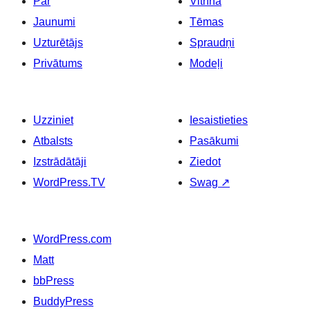
Par
Vitrīna
Jaunumi
Tēmas
Uzturētājs
Spraudņi
Privātums
Modeļi
Uzziniet
Iesaistieties
Atbalsts
Pasākumi
Izstrādātāji
Ziedot
WordPress.TV
Swag
↗
WordPress.com
Matt
bbPress
BuddyPress