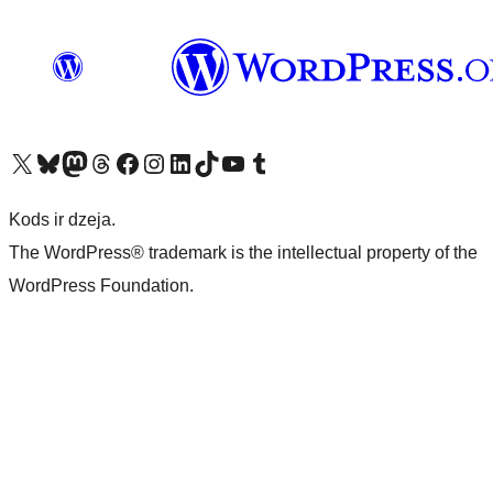
Apmeklējiet mūsu X (agrāk Twitter) kontu
Apmeklējiet mūsu Bluesky kontu
Apmeklējiet mūsu Mastodon kontu
Apmeklējiet mūsu Threads kontu
Apmeklējiet mūsu Facebook lapu
Apmeklējiet mūsu Instagram kontu
Apmeklējiet mūsu LinkedIn kontu
Apmeklējiet mūsu TikTok kontu
Apmeklējiet mūsu YouTube kanālu
Apmeklējiet mūsu Tumblr kontu
Kods ir dzeja.
The WordPress® trademark is the intellectual property of the
WordPress Foundation.