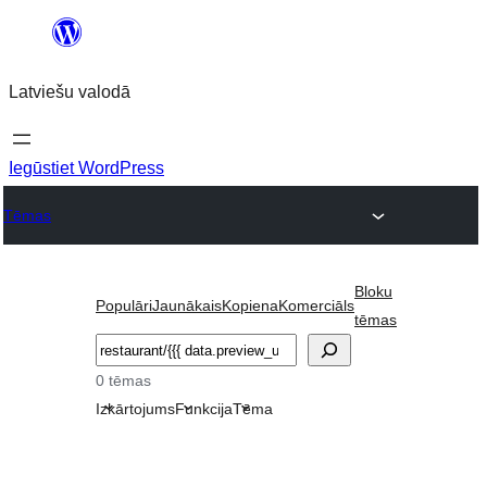
Pāriet
uz
Latviešu valodā
saturu
Iegūstiet WordPress
Tēmas
Bloku
Populāri
Jaunākais
Kopiena
Komerciāls
tēmas
Meklēt
0 tēmas
Izkārtojums
Funkcija
Tēma