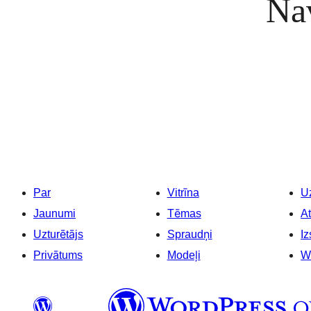
Nav
Par
Vitrīna
Uz
Jaunumi
Tēmas
At
Uzturētājs
Spraudņi
Iz
Privātums
Modeļi
W