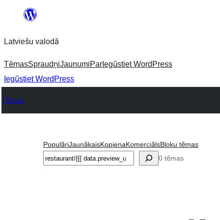
Pāriet
uz
Latviešu valodā
saturu
Tēmas
Spraudņi
Jaunumi
Par
Iegūstiet WordPress
Iegūstiet WordPress
Tēmas
Populāri
Jaunākais
Kopiena
Komerciāls
Bloku tēmas
Meklēt
0 tēmas