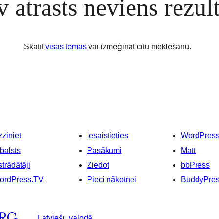
 atrasts neviens rezult
Skatīt
visas tēmas
vai izmēģināt citu meklēšanu.
ziniet
Iesaistieties
WordPres
balsts
Pasākumi
Matt
strādātāji
Ziedot
bbPress
ordPress.TV
Pieci nākotnei
BuddyPre
Latviešu valodā