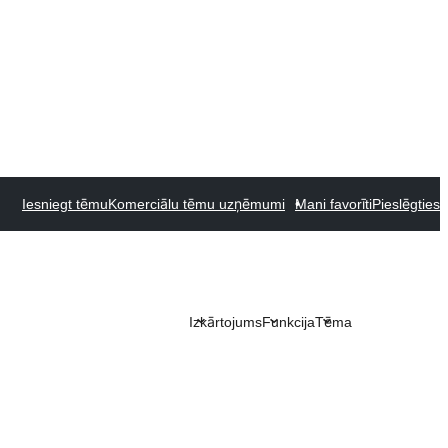
Iesniegt tēmu
Komerciālu tēmu uzņēmumi
Mani favorīti
Pieslēgties
Izkārtojums
Funkcija
Tēma