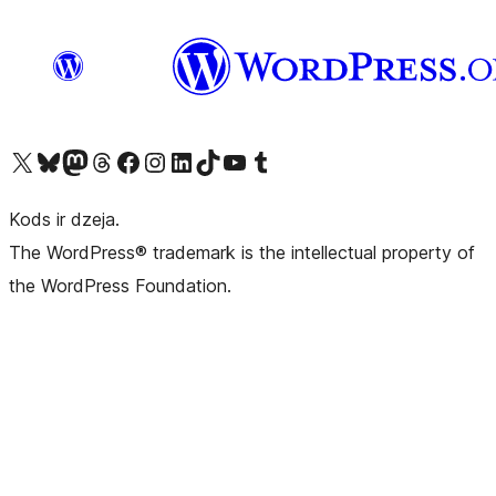
Apmeklējiet mūsu X (agrāk Twitter) kontu
Apmeklējiet mūsu Bluesky kontu
Apmeklējiet mūsu Mastodon kontu
Apmeklējiet mūsu Threads kontu
Apmeklējiet mūsu Facebook lapu
Apmeklējiet mūsu Instagram kontu
Apmeklējiet mūsu LinkedIn kontu
Apmeklējiet mūsu TikTok kontu
Apmeklējiet mūsu YouTube kanālu
Apmeklējiet mūsu Tumblr kontu
Kods ir dzeja.
The WordPress® trademark is the intellectual property of
the WordPress Foundation.