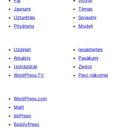
Par
Vitrīna
Jaunumi
Tēmas
Uzturētājs
Spraudņi
Privātums
Modeļi
Uzziniet
Iesaistieties
Atbalsts
Pasākumi
Izstrādātāji
Ziedot
WordPress.TV
Pieci nākotnei
WordPress.com
Matt
bbPress
BuddyPress