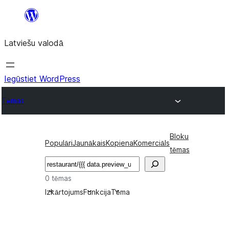
Pāriet
uz
Latviešu valodā
saturu
Iegūstiet WordPress
Tēmas
Bloku
Populāri
Jaunākais
Kopiena
Komerciāls
tēmas
Meklēt
0 tēmas
Izkārtojums
Funkcija
Tēma