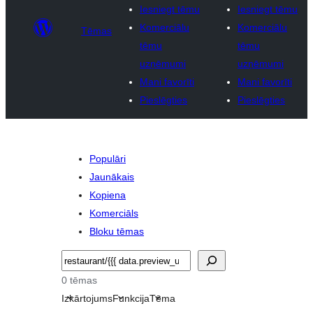
Iesniegt tēmu
Iesniegt tēmu
Komerciālu
Komerciālu
Tēmas
tēmu
tēmu
uzņēmumi
uzņēmumi
Mani favorīti
Mani favorīti
Pieslēgties
Pieslēgties
Populāri
Jaunākais
Kopiena
Komerciāls
Bloku tēmas
Meklēt
0 tēmas
Izkārtojums
Funkcija
Tēma