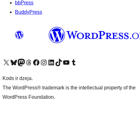
bbPress
BuddyPress
Apmeklējiet mūsu X (agrāk Twitter) kontu
Apmeklējiet mūsu Bluesky kontu
Apmeklējiet mūsu Mastodon kontu
Apmeklējiet mūsu Threads kontu
Apmeklējiet mūsu Facebook lapu
Apmeklējiet mūsu Instagram kontu
Apmeklējiet mūsu LinkedIn kontu
Apmeklējiet mūsu TikTok kontu
Apmeklējiet mūsu YouTube kanālu
Apmeklējiet mūsu Tumblr kontu
Kods ir dzeja.
The WordPress® trademark is the intellectual property of the
WordPress Foundation.