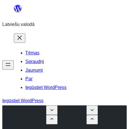
Pāriet
uz
Latviešu valodā
saturu
Tēmas
Spraudņi
Jaunumi
Par
Iegūstiet WordPress
Iegūstiet WordPress