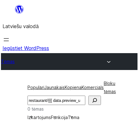
Pāriet
uz
Latviešu valodā
saturu
Iegūstiet WordPress
Tēmas
Bloku
Populāri
Jaunākais
Kopiena
Komerciāls
tēmas
Meklēt
0 tēmas
Izkārtojums
Funkcija
Tēma