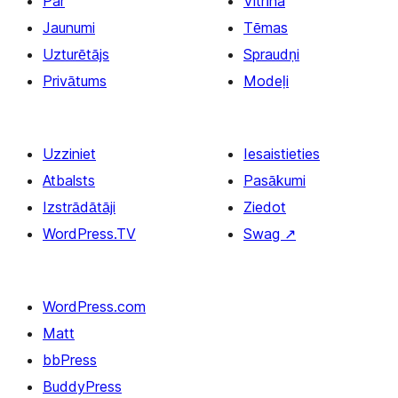
Par
Vitrīna
Jaunumi
Tēmas
Uzturētājs
Spraudņi
Privātums
Modeļi
Uzziniet
Iesaistieties
Atbalsts
Pasākumi
Izstrādātāji
Ziedot
WordPress.TV
Swag
↗
WordPress.com
Matt
bbPress
BuddyPress