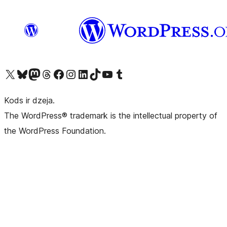
Apmeklējiet mūsu X (agrāk Twitter) kontu
Apmeklējiet mūsu Bluesky kontu
Apmeklējiet mūsu Mastodon kontu
Apmeklējiet mūsu Threads kontu
Apmeklējiet mūsu Facebook lapu
Apmeklējiet mūsu Instagram kontu
Apmeklējiet mūsu LinkedIn kontu
Apmeklējiet mūsu TikTok kontu
Apmeklējiet mūsu YouTube kanālu
Apmeklējiet mūsu Tumblr kontu
Kods ir dzeja.
The WordPress® trademark is the intellectual property of
the WordPress Foundation.