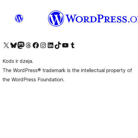
Apmeklējiet mūsu X (agrāk Twitter) kontu
Apmeklējiet mūsu Bluesky kontu
Apmeklējiet mūsu Mastodon kontu
Apmeklējiet mūsu Threads kontu
Apmeklējiet mūsu Facebook lapu
Apmeklējiet mūsu Instagram kontu
Apmeklējiet mūsu LinkedIn kontu
Apmeklējiet mūsu TikTok kontu
Apmeklējiet mūsu YouTube kanālu
Apmeklējiet mūsu Tumblr kontu
Kods ir dzeja.
The WordPress® trademark is the intellectual property of
the WordPress Foundation.