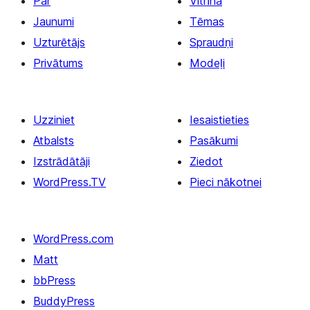
Par
Vitrīna
Jaunumi
Tēmas
Uzturētājs
Spraudņi
Privātums
Modeļi
Uzziniet
Iesaistieties
Atbalsts
Pasākumi
Izstrādātāji
Ziedot
WordPress.TV
Pieci nākotnei
WordPress.com
Matt
bbPress
BuddyPress