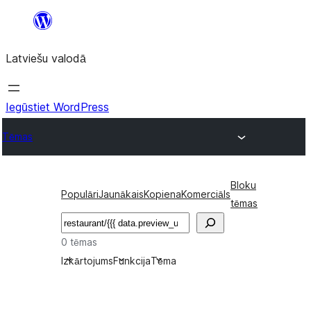
Pāriet
uz
Latviešu valodā
saturu
Iegūstiet WordPress
Tēmas
Bloku
Populāri
Jaunākais
Kopiena
Komerciāls
tēmas
Meklēt
0 tēmas
Izkārtojums
Funkcija
Tēma