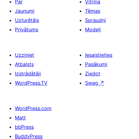
Par
Vitrīna
Jaunumi
Tēmas
Uzturētājs
Spraudņi
Privātums
Modeļi
Uzziniet
Iesaistieties
Atbalsts
Pasākumi
Izstrādātāji
Ziedot
WordPress.TV
Swag
↗
WordPress.com
Matt
bbPress
BuddyPress