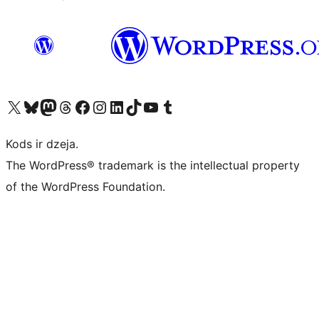
Apmeklējiet mūsu X (agrāk Twitter) kontu
Apmeklējiet mūsu Bluesky kontu
Apmeklējiet mūsu Mastodon kontu
Apmeklējiet mūsu Threads kontu
Apmeklējiet mūsu Facebook lapu
Apmeklējiet mūsu Instagram kontu
Apmeklējiet mūsu LinkedIn kontu
Apmeklējiet mūsu TikTok kontu
Apmeklējiet mūsu YouTube kanālu
Apmeklējiet mūsu Tumblr kontu
Kods ir dzeja.
The WordPress® trademark is the intellectual property
of the WordPress Foundation.