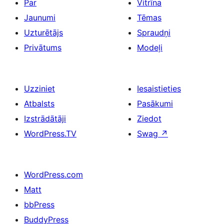
Par
Vitrīna
Jaunumi
Tēmas
Uzturētājs
Spraudņi
Privātums
Modeļi
Uzziniet
Iesaistieties
Atbalsts
Pasākumi
Izstrādātāji
Ziedot
WordPress.TV
Swag
↗
WordPress.com
Matt
bbPress
BuddyPress