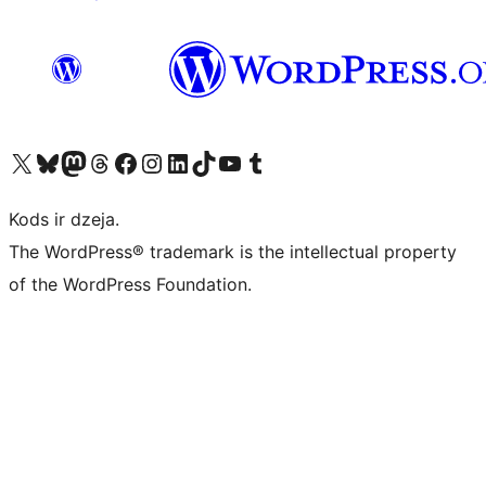
Apmeklējiet mūsu X (agrāk Twitter) kontu
Apmeklējiet mūsu Bluesky kontu
Apmeklējiet mūsu Mastodon kontu
Apmeklējiet mūsu Threads kontu
Apmeklējiet mūsu Facebook lapu
Apmeklējiet mūsu Instagram kontu
Apmeklējiet mūsu LinkedIn kontu
Apmeklējiet mūsu TikTok kontu
Apmeklējiet mūsu YouTube kanālu
Apmeklējiet mūsu Tumblr kontu
Kods ir dzeja.
The WordPress® trademark is the intellectual property
of the WordPress Foundation.