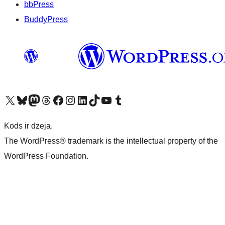
bbPress
BuddyPress
Apmeklējiet mūsu X (agrāk Twitter) kontu
Apmeklējiet mūsu Bluesky kontu
Apmeklējiet mūsu Mastodon kontu
Apmeklējiet mūsu Threads kontu
Apmeklējiet mūsu Facebook lapu
Apmeklējiet mūsu Instagram kontu
Apmeklējiet mūsu LinkedIn kontu
Apmeklējiet mūsu TikTok kontu
Apmeklējiet mūsu YouTube kanālu
Apmeklējiet mūsu Tumblr kontu
Kods ir dzeja.
The WordPress® trademark is the intellectual property of the
WordPress Foundation.