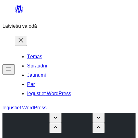
Pāriet
uz
Latviešu valodā
saturu
Tēmas
Spraudņi
Jaunumi
Par
Iegūstiet WordPress
Iegūstiet WordPress