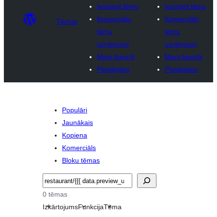
Iesniegt tēmu
Iesniegt tēmu
Komerciālu
Komerciālu
Tēmas
tēmu
tēmu
uzņēmumi
uzņēmumi
Mani favorīti
Mani favorīti
Pieslēgties
Pieslēgties
Populāri
Jaunākais
Kopiena
Komerciāls
Bloku tēmas
Meklēt
0 tēmas
Izkārtojums
Funkcija
Tēma