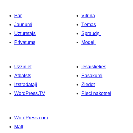
Par
Vitrīna
Jaunumi
Tēmas
Uzturētājs
Spraudņi
Privātums
Modeļi
Uzziniet
Iesaistieties
Atbalsts
Pasākumi
Izstrādātāji
Ziedot
WordPress.TV
Pieci nākotnei
WordPress.com
Matt