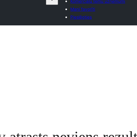
Komerciālu tēmu uzņēmumi
Mani favorīti
Pieslēgties
 atrasts neviens rezult