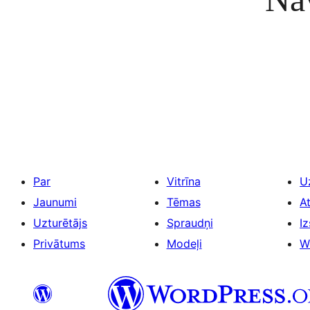
Par
Vitrīna
U
Jaunumi
Tēmas
A
Uzturētājs
Spraudņi
Iz
Privātums
Modeļi
W