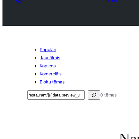
Populāri
Jaunākais
Kopiena
Komerciāls
Bloku tēmas
Meklēt
0 tēmas
Nav