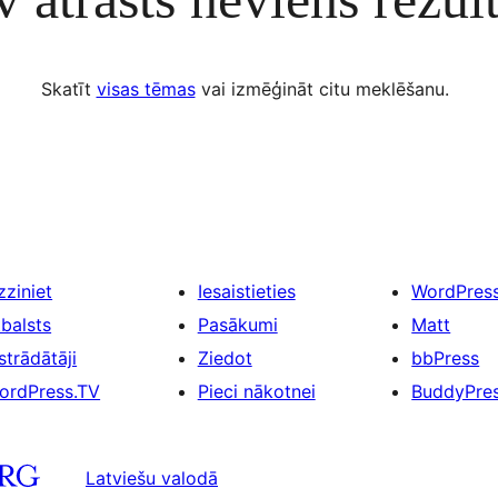
Skatīt
visas tēmas
vai izmēģināt citu meklēšanu.
zziniet
Iesaistieties
WordPres
tbalsts
Pasākumi
Matt
strādātāji
Ziedot
bbPress
ordPress.TV
Pieci nākotnei
BuddyPre
Latviešu valodā