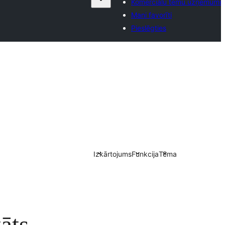
Komerciālu tēmu uzņēmumi
Mani favorīti
Pieslēgties
Izkārtojums
Funkcija
Tēma
āts