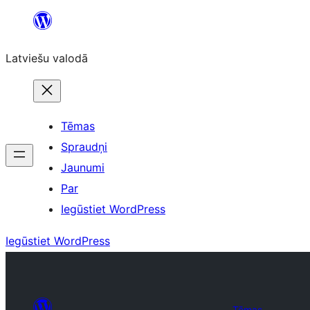
Pāriet
uz
Latviešu valodā
saturu
Tēmas
Spraudņi
Jaunumi
Par
Iegūstiet WordPress
Iegūstiet WordPress
Tēmas