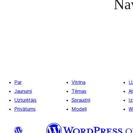
Nav
Par
Vitrīna
U
Jaunumi
Tēmas
At
Uzturētājs
Spraudņi
Iz
Privātums
Modeļi
W