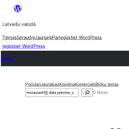
Pāriet
uz
Latviešu valodā
saturu
Tēmas
Spraudņi
Jaunumi
Par
Iegūstiet WordPress
Iegūstiet WordPress
Tēmas
Populāri
Jaunākais
Kopiena
Komerciāls
Bloku tēmas
Meklēt
0 tēmas