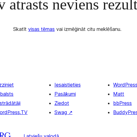
 atrasts neviens rezult
Skatīt
visas tēmas
vai izmēģināt citu meklēšanu.
zziniet
Iesaistieties
WordPres
balsts
Pasākumi
Matt
strādātāji
Ziedot
bbPress
ordPress.TV
Swag
↗
BuddyPre
Latviešu valodā