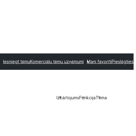
Iesniegt tēmu
Komerciālu tēmu uzņēmumi
Mani favorīti
Pieslēgties
Izkārtojums
Funkcija
Tēma