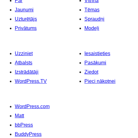
Par
Vitrīna
Jaunumi
Tēmas
Uzturētājs
Spraudņi
Privātums
Modeļi
Uzziniet
Iesaistieties
Atbalsts
Pasākumi
Izstrādātāji
Ziedot
WordPress.TV
Pieci nākotnei
WordPress.com
Matt
bbPress
BuddyPress