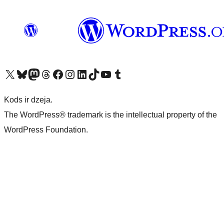
Apmeklējiet mūsu X (agrāk Twitter) kontu
Apmeklējiet mūsu Bluesky kontu
Apmeklējiet mūsu Mastodon kontu
Apmeklējiet mūsu Threads kontu
Apmeklējiet mūsu Facebook lapu
Apmeklējiet mūsu Instagram kontu
Apmeklējiet mūsu LinkedIn kontu
Apmeklējiet mūsu TikTok kontu
Apmeklējiet mūsu YouTube kanālu
Apmeklējiet mūsu Tumblr kontu
Kods ir dzeja.
The WordPress® trademark is the intellectual property of the
WordPress Foundation.