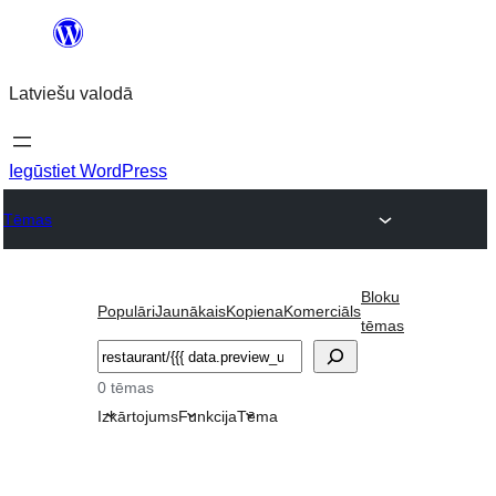
Pāriet
uz
Latviešu valodā
saturu
Iegūstiet WordPress
Tēmas
Bloku
Populāri
Jaunākais
Kopiena
Komerciāls
tēmas
Meklēt
0 tēmas
Izkārtojums
Funkcija
Tēma