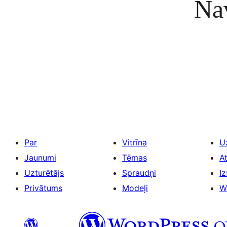
Nav
Par
Vitrīna
U
Jaunumi
Tēmas
A
Uzturētājs
Spraudņi
Iz
Privātums
Modeļi
W