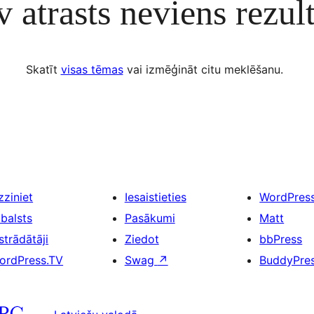
 atrasts neviens rezult
Skatīt
visas tēmas
vai izmēģināt citu meklēšanu.
zziniet
Iesaistieties
WordPres
tbalsts
Pasākumi
Matt
strādātāji
Ziedot
bbPress
ordPress.TV
Swag
↗
BuddyPre