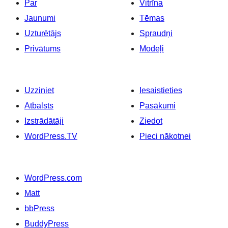
Par
Vitrīna
Jaunumi
Tēmas
Uzturētājs
Spraudņi
Privātums
Modeļi
Uzziniet
Iesaistieties
Atbalsts
Pasākumi
Izstrādātāji
Ziedot
WordPress.TV
Pieci nākotnei
WordPress.com
Matt
bbPress
BuddyPress