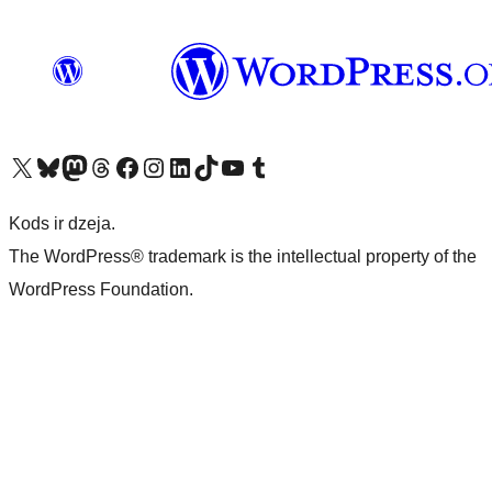
Apmeklējiet mūsu X (agrāk Twitter) kontu
Apmeklējiet mūsu Bluesky kontu
Apmeklējiet mūsu Mastodon kontu
Apmeklējiet mūsu Threads kontu
Apmeklējiet mūsu Facebook lapu
Apmeklējiet mūsu Instagram kontu
Apmeklējiet mūsu LinkedIn kontu
Apmeklējiet mūsu TikTok kontu
Apmeklējiet mūsu YouTube kanālu
Apmeklējiet mūsu Tumblr kontu
Kods ir dzeja.
The WordPress® trademark is the intellectual property of the
WordPress Foundation.