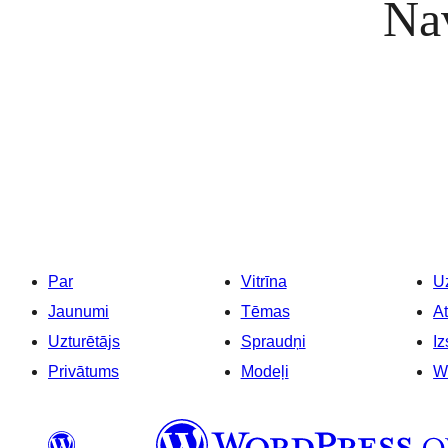
Nav
Par
Vitrīna
Uz
Jaunumi
Tēmas
At
Uzturētājs
Spraudņi
Iz
Privātums
Modeļi
W