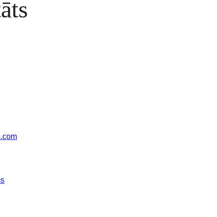
āts
s.com
ss