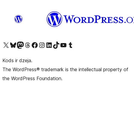
Apmeklējiet mūsu X (agrāk Twitter) kontu
Apmeklējiet mūsu Bluesky kontu
Apmeklējiet mūsu Mastodon kontu
Apmeklējiet mūsu Threads kontu
Apmeklējiet mūsu Facebook lapu
Apmeklējiet mūsu Instagram kontu
Apmeklējiet mūsu LinkedIn kontu
Apmeklējiet mūsu TikTok kontu
Apmeklējiet mūsu YouTube kanālu
Apmeklējiet mūsu Tumblr kontu
Kods ir dzeja.
The WordPress® trademark is the intellectual property of
the WordPress Foundation.