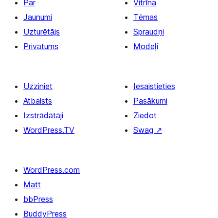
Par
Vitrīna
Jaunumi
Tēmas
Uzturētājs
Spraudņi
Privātums
Modeļi
Uzziniet
Iesaistieties
Atbalsts
Pasākumi
Izstrādātāji
Ziedot
WordPress.TV
Swag
↗
WordPress.com
Matt
bbPress
BuddyPress