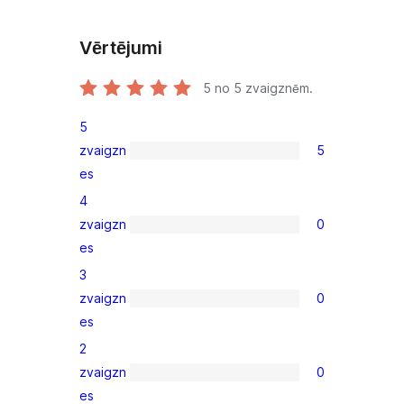
Vērtējumi
5
no 5 zvaigznēm.
5
zvaigzn
5
5
es
5-
4
star
zvaigzn
0
reviews
0
es
4-
3
star
zvaigzn
0
reviews
0
es
3-
2
star
zvaigzn
0
reviews
0
es