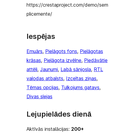
https://crestaproject.com/demo/sem
plicemente/
Iespējas
Emuārs
, 
Pielāgots fons
, 
Pielāgotas
krāsas
, 
Pielāgota izvēlne
, 
Piedāvātie
attēli
, 
Jaunumi
, 
Labā sānjosla
, 
RTL
valodas atbalsts
, 
Izceltas ziņas
, 
Tēmas opcijas
, 
Tulkojums gatavs
, 
Divas slejas
Lejupielādes dienā
Aktīvās instalācijas:
200+