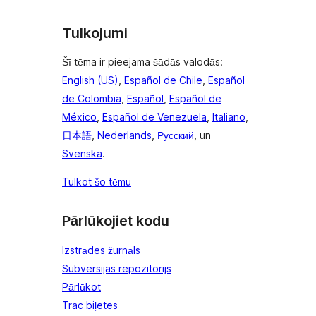
Tulkojumi
Šī tēma ir pieejama šādās valodās:
English (US)
,
Español de Chile
,
Español
de Colombia
,
Español
,
Español de
México
,
Español de Venezuela
,
Italiano
,
日本語
,
Nederlands
,
Русский
, un
Svenska
.
Tulkot šo tēmu
Pārlūkojiet kodu
Izstrādes žurnāls
Subversijas repozitorijs
Pārlūkot
Trac biļetes