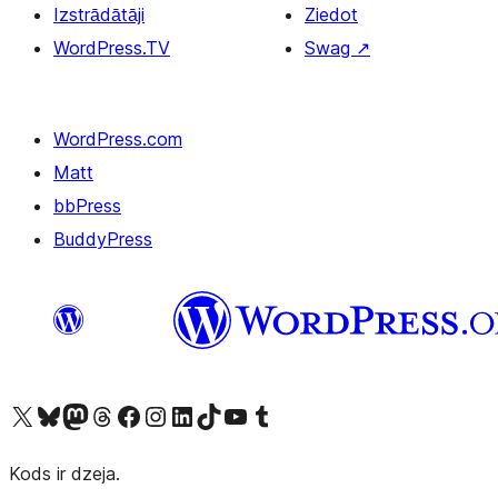
Izstrādātāji
Ziedot
WordPress.TV
Swag
↗
WordPress.com
Matt
bbPress
BuddyPress
Apmeklējiet mūsu X (agrāk Twitter) kontu
Apmeklējiet mūsu Bluesky kontu
Apmeklējiet mūsu Mastodon kontu
Apmeklējiet mūsu Threads kontu
Apmeklējiet mūsu Facebook lapu
Apmeklējiet mūsu Instagram kontu
Apmeklējiet mūsu LinkedIn kontu
Apmeklējiet mūsu TikTok kontu
Apmeklējiet mūsu YouTube kanālu
Apmeklējiet mūsu Tumblr kontu
Kods ir dzeja.