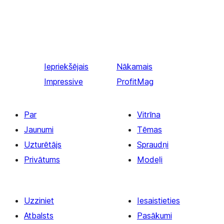
Iepriekšējais
Nākamais
Impressive
ProfitMag
Par
Vitrīna
Jaunumi
Tēmas
Uzturētājs
Spraudņi
Privātums
Modeļi
Uzziniet
Iesaistieties
Atbalsts
Pasākumi