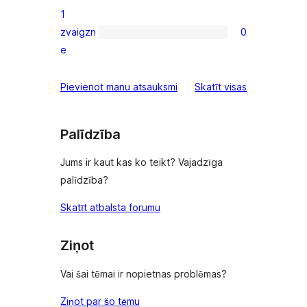
2-
1
star
zvaigzn
0
reviews
0
e
1-
star
atsauksmes
Pievienot manu atsauksmi
Skatīt visas
reviews
Palīdzība
Jums ir kaut kas ko teikt? Vajadzīga
palīdzība?
Skatīt atbalsta forumu
Ziņot
Vai šai tēmai ir nopietnas problēmas?
Ziņot par šo tēmu