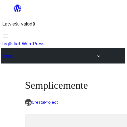
Pāriet
uz
Latviešu valodā
saturu
Iegūstiet WordPress
Tēmas
Semplicemente
CrestaProject