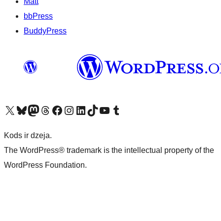
Matt
bbPress
BuddyPress
Apmeklējiet mūsu X (agrāk Twitter) kontu
Apmeklējiet mūsu Bluesky kontu
Apmeklējiet mūsu Mastodon kontu
Apmeklējiet mūsu Threads kontu
Apmeklējiet mūsu Facebook lapu
Apmeklējiet mūsu Instagram kontu
Apmeklējiet mūsu LinkedIn kontu
Apmeklējiet mūsu TikTok kontu
Apmeklējiet mūsu YouTube kanālu
Apmeklējiet mūsu Tumblr kontu
Kods ir dzeja.
The WordPress® trademark is the intellectual property of the
WordPress Foundation.