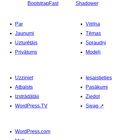
BootstrapFast
Shadower
Par
Vitrīna
Jaunumi
Tēmas
Uzturētājs
Spraudņi
Privātums
Modeļi
Uzziniet
Iesaistieties
Atbalsts
Pasākumi
Izstrādātāji
Ziedot
WordPress.TV
Swag
↗
WordPress.com