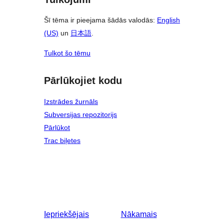
Šī tēma ir pieejama šādās valodās:
English
(US)
un
日本語
.
Tulkot šo tēmu
Pārlūkojiet kodu
Izstrādes žurnāls
Subversijas repozitorijs
Pārlūkot
Trac biļetes
Iepriekšējais
Nākamais