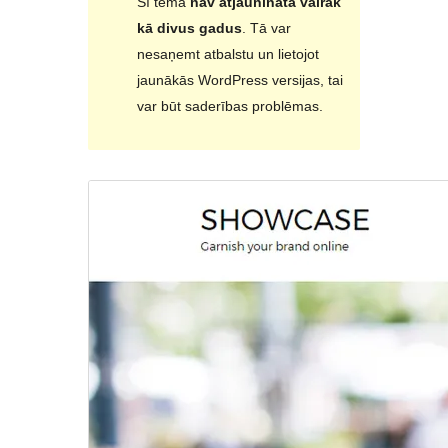
Šī tēma
nav atjaunināta vairāk
kā divus gadus
. Tā var
nesaņemt atbalstu un lietojot
jaunākās WordPress versijas, tai
var būt saderības problēmas.