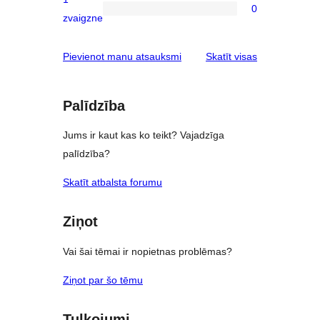
star
0
0
zvaigzne
reviews
1-
star
atsauksmes
Pievienot manu atsauksmi
Skatīt visas
reviews
Palīdzība
Jums ir kaut kas ko teikt? Vajadzīga
palīdzība?
Skatīt atbalsta forumu
Ziņot
Vai šai tēmai ir nopietnas problēmas?
Ziņot par šo tēmu
Tulkojumi