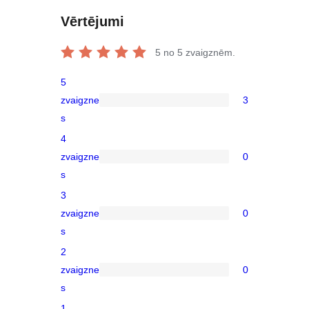
Vērtējumi
5
no 5 zvaigznēm.
5
zvaigzne
3
3
s
5-
4
star
zvaigzne
0
reviews
0
s
4-
3
star
zvaigzne
0
reviews
0
s
3-
2
star
zvaigzne
0
reviews
0
s
2-
1