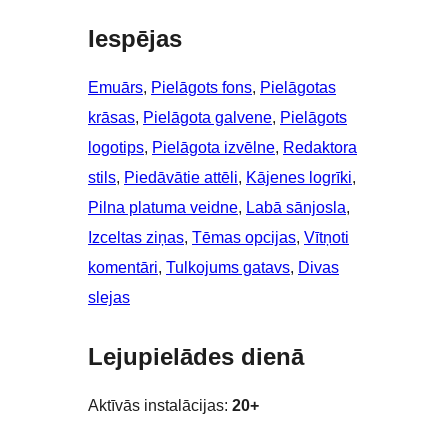
Iespējas
Emuārs
, 
Pielāgots fons
, 
Pielāgotas
krāsas
, 
Pielāgota galvene
, 
Pielāgots
logotips
, 
Pielāgota izvēlne
, 
Redaktora
stils
, 
Piedāvātie attēli
, 
Kājenes logrīki
, 
Pilna platuma veidne
, 
Labā sānjosla
, 
Izceltas ziņas
, 
Tēmas opcijas
, 
Vītņoti
komentāri
, 
Tulkojums gatavs
, 
Divas
slejas
Lejupielādes dienā
Aktīvās instalācijas:
20+