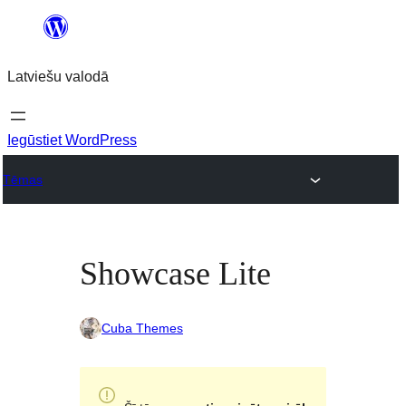
Pāriet
uz
Latviešu valodā
saturu
Iegūstiet WordPress
Tēmas
Showcase Lite
Cuba Themes