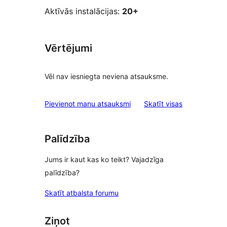
Aktīvās instalācijas:
20+
Vērtējumi
Vēl nav iesniegta neviena atsauksme.
atsauksmes
Pievienot manu atsauksmi
Skatīt visas
Palīdzība
Jums ir kaut kas ko teikt? Vajadzīga
palīdzība?
Skatīt atbalsta forumu
Ziņot