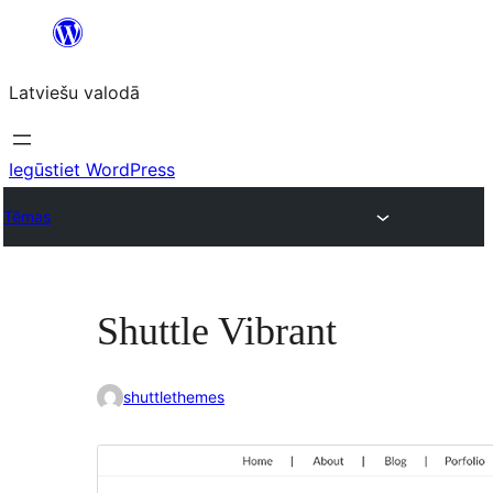
Pāriet
uz
Latviešu valodā
saturu
Iegūstiet WordPress
Tēmas
Shuttle Vibrant
shuttlethemes