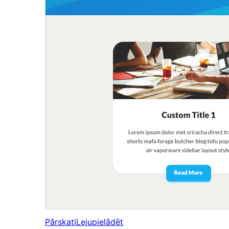
Pārskati
Lejupielādēt