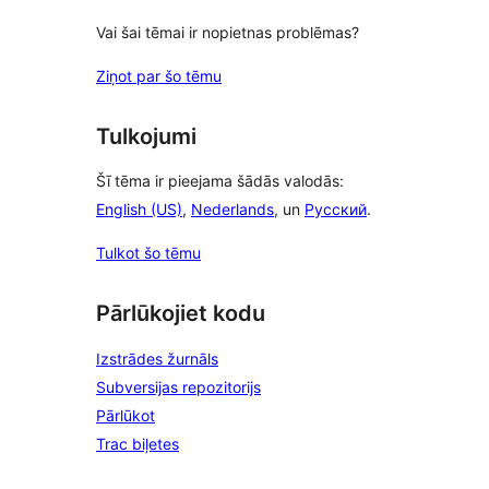
Vai šai tēmai ir nopietnas problēmas?
Ziņot par šo tēmu
Tulkojumi
Šī tēma ir pieejama šādās valodās:
English (US)
,
Nederlands
, un
Русский
.
Tulkot šo tēmu
Pārlūkojiet kodu
Izstrādes žurnāls
Subversijas repozitorijs
Pārlūkot
Trac biļetes