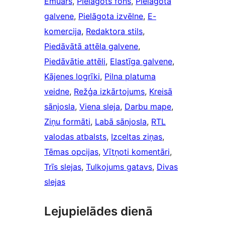
Emuārs
, 
Pielāgots fons
, 
Pielāgota
galvene
, 
Pielāgota izvēlne
, 
E-
komercija
, 
Redaktora stils
, 
Piedāvātā attēla galvene
, 
Piedāvātie attēli
, 
Elastīga galvene
, 
Kājenes logrīki
, 
Pilna platuma
veidne
, 
Režģa izkārtojums
, 
Kreisā
sānjosla
, 
Viena sleja
, 
Darbu mape
, 
Ziņu formāti
, 
Labā sānjosla
, 
RTL
valodas atbalsts
, 
Izceltas ziņas
, 
Tēmas opcijas
, 
Vītņoti komentāri
, 
Trīs slejas
, 
Tulkojums gatavs
, 
Divas
slejas
Lejupielādes dienā