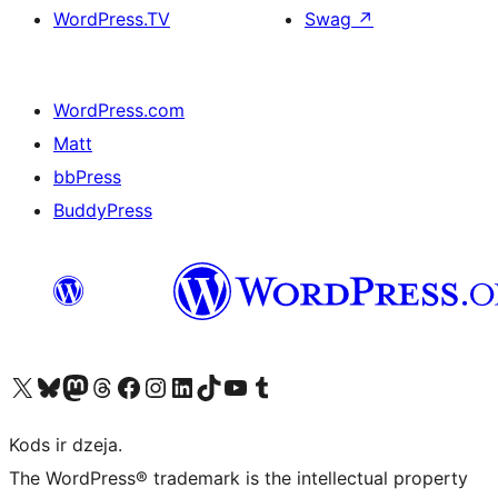
WordPress.TV
Swag
↗
WordPress.com
Matt
bbPress
BuddyPress
Apmeklējiet mūsu X (agrāk Twitter) kontu
Apmeklējiet mūsu Bluesky kontu
Apmeklējiet mūsu Mastodon kontu
Apmeklējiet mūsu Threads kontu
Apmeklējiet mūsu Facebook lapu
Apmeklējiet mūsu Instagram kontu
Apmeklējiet mūsu LinkedIn kontu
Apmeklējiet mūsu TikTok kontu
Apmeklējiet mūsu YouTube kanālu
Apmeklējiet mūsu Tumblr kontu
Kods ir dzeja.
The WordPress® trademark is the intellectual property