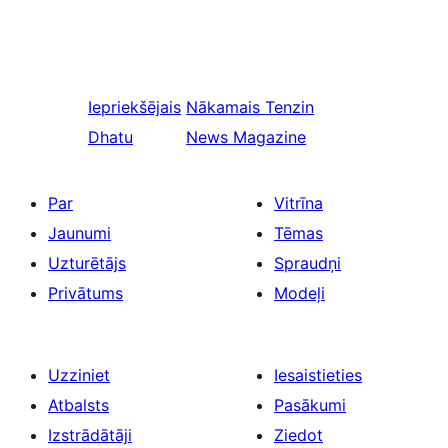
Iepriekšējais
Nākamais
Tenzin
Dhatu
News Magazine
Par
Vitrīna
Jaunumi
Tēmas
Uzturētājs
Spraudņi
Privātums
Modeļi
Uzziniet
Iesaistieties
Atbalsts
Pasākumi
Izstrādātāji
Ziedot