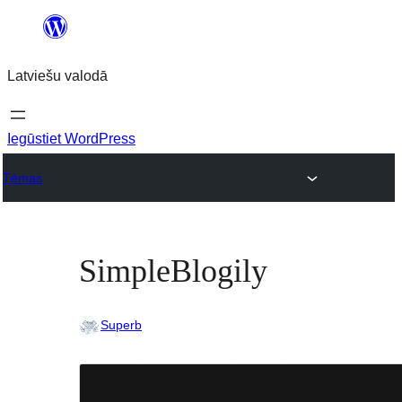
Pāriet
uz
Latviešu valodā
saturu
Iegūstiet WordPress
Tēmas
SimpleBlogily
Superb