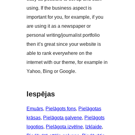
using. If the business aspect is
important for you, for example, if you
are using it as a newspaper or
personal writing/journalist portfolio
then it’s great since your website is
able to rank everywhere on the
internet with our theme, for example in
Yahoo, Bing or Google.
Iespējas
Emuārs
, 
Pielāgots fons
, 
Pielāgotas
krāsas
, 
Pielāgota galvene
, 
Pielāgots
logotips
, 
Pielāgota izvēlne
, 
Izklaide
, 