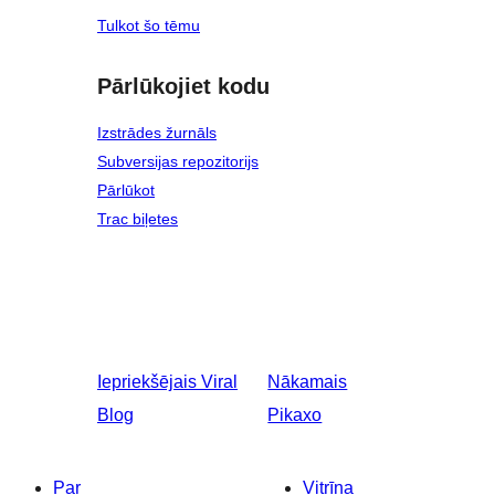
Tulkot šo tēmu
Pārlūkojiet kodu
Izstrādes žurnāls
Subversijas repozitorijs
Pārlūkot
Trac biļetes
Iepriekšējais
Viral
Nākamais
Blog
Pikaxo
Par
Vitrīna