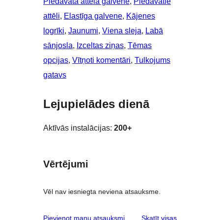
Piedāvātā attēla galvene
, 
Piedāvātie
attēli
, 
Elastīga galvene
, 
Kājenes
logrīki
, 
Jaunumi
, 
Viena sleja
, 
Labā
sānjosla
, 
Izceltas ziņas
, 
Tēmas
opcijas
, 
Vītņoti komentāri
, 
Tulkojums
gatavs
Lejupielādes dienā
Aktīvās instalācijas:
200+
Vērtējumi
Vēl nav iesniegta neviena atsauksme.
atsauksmes
Pievienot manu atsauksmi
Skatīt visas