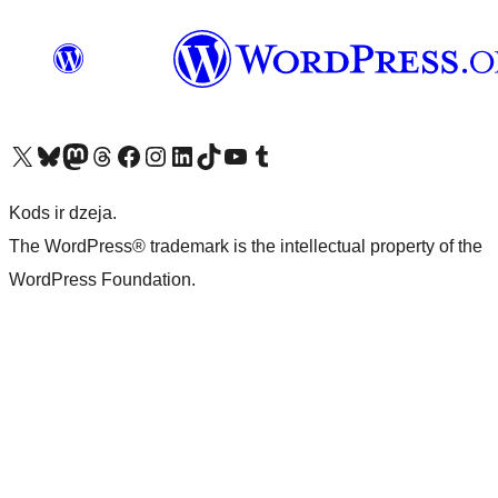
Apmeklējiet mūsu X (agrāk Twitter) kontu
Apmeklējiet mūsu Bluesky kontu
Apmeklējiet mūsu Mastodon kontu
Apmeklējiet mūsu Threads kontu
Apmeklējiet mūsu Facebook lapu
Apmeklējiet mūsu Instagram kontu
Apmeklējiet mūsu LinkedIn kontu
Apmeklējiet mūsu TikTok kontu
Apmeklējiet mūsu YouTube kanālu
Apmeklējiet mūsu Tumblr kontu
Kods ir dzeja.
The WordPress® trademark is the intellectual property of the
WordPress Foundation.