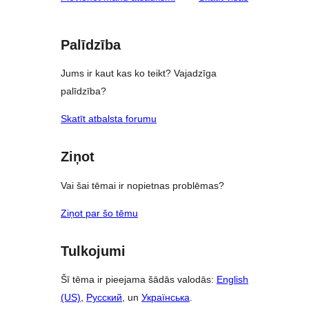
Palīdzība
Jums ir kaut kas ko teikt? Vajadzīga
palīdzība?
Skatīt atbalsta forumu
Ziņot
Vai šai tēmai ir nopietnas problēmas?
Ziņot par šo tēmu
Tulkojumi
Šī tēma ir pieejama šādās valodās:
English
(US)
,
Русский
, un
Українська
.