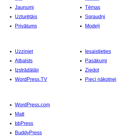
Jaunumi
Tēmas
Uzturētājs
Spraudņi
Privātums
Modeļi
Uzziniet
Iesaistieties
Atbalsts
Pasākumi
Izstrādātāji
Ziedot
WordPress.TV
Pieci nākotnei
WordPress.com
Matt
bbPress
BuddyPress