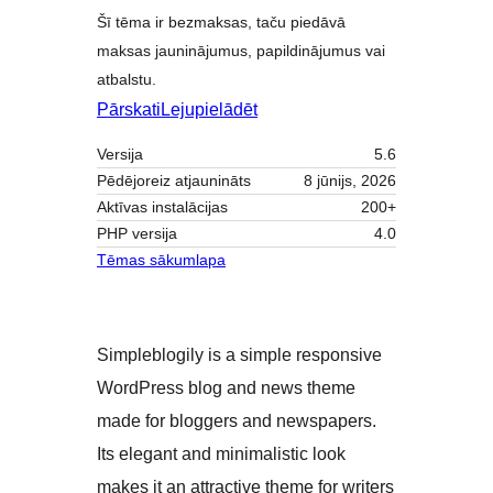
Šī tēma ir bezmaksas, taču piedāvā
maksas jauninājumus, papildinājumus vai
atbalstu.
Pārskati
Lejupielādēt
Versija
5.6
Pēdējoreiz atjaunināts
8 jūnijs, 2026
Aktīvas instalācijas
200+
PHP versija
4.0
Tēmas sākumlapa
Simpleblogily is a simple responsive
WordPress blog and news theme
made for bloggers and newspapers.
Its elegant and minimalistic look
makes it an attractive theme for writers