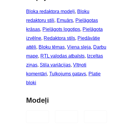
Bloka redaktora modeļi
, 
Bloku
redaktoru stili
, 
Emuārs
, 
Pielāgotas
krāsas
, 
Pielāgots logotips
, 
Pielāgota
izvēlne
, 
Redaktora stils
, 
Piedāvātie
attēli
, 
Bloku tēmas
, 
Viena sleja
, 
Darbu
mape
, 
RTL valodas atbalsts
, 
Izceltas
ziņas
, 
Stila variācijas
, 
Vītņoti
komentāri
, 
Tulkojums gatavs
, 
Platie
bloki
Modeļi