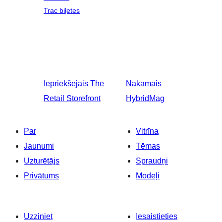
Trac biļetes
Iepriekšējais
The
Nākamais
Retail Storefront
HybridMag
Par
Vitrīna
Jaunumi
Tēmas
Uzturētājs
Spraudņi
Privātums
Modeļi
Uzziniet
Iesaistieties