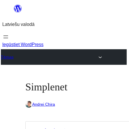
Pāriet
uz
Latviešu valodā
saturu
Iegūstiet WordPress
Tēmas
Simplenet
Andrei Chira