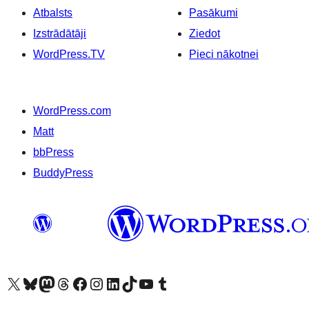
Atbalsts
Pasākumi
Izstrādātāji
Ziedot
WordPress.TV
Pieci nākotnei
WordPress.com
Matt
bbPress
BuddyPress
Apmeklējiet mūsu X (agrāk Twitter) kontu
Apmeklējiet mūsu Bluesky kontu
Apmeklējiet mūsu Mastodon kontu
Apmeklējiet mūsu Threads kontu
Apmeklējiet mūsu Facebook lapu
Apmeklējiet mūsu Instagram kontu
Apmeklējiet mūsu LinkedIn kontu
Apmeklējiet mūsu TikTok kontu
Apmeklējiet mūsu YouTube kanālu
Apmeklējiet mūsu Tumblr kontu