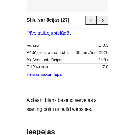
Stilu variācijas (27)
Pārskati
Lejupielādēt
Versija
1.8.3
Pēdējoreiz atjaunināts
30 janvāris, 2026
Aktīvas instalācijas
100+
PHP versija
7.0
Tēmas sākumlapa
A clean, blank base to serve as a
starting point to build websites.
Iespējas