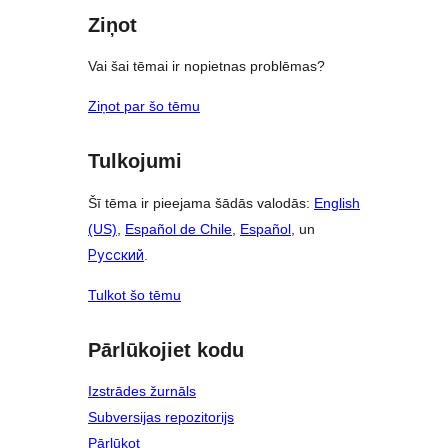
Ziņot
Vai šai tēmai ir nopietnas problēmas?
Ziņot par šo tēmu
Tulkojumi
Šī tēma ir pieejama šādās valodās:
English
(US)
,
Español de Chile
,
Español
, un
Русский
.
Tulkot šo tēmu
Pārlūkojiet kodu
Izstrādes žurnāls
Subversijas repozitorijs
Pārlūkot