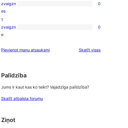
zvaigzn
0
reviews
0
es
2-
1
star
zvaigzn
0
reviews
0
e
1-
star
atsauksmes
Pievienot manu atsauksmi
Skatīt visas
reviews
Palīdzība
Jums ir kaut kas ko teikt? Vajadzīga palīdzība?
Skatīt atbalsta forumu
Ziņot