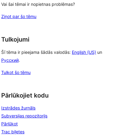
Vai šai tēmai ir nopietnas problēmas?
Ziņot par šo tēmu
Tulkojumi
Šī tēma ir pieejama šādās valodās:
English (US)
un
Русский
.
Tulkot šo tēmu
Pārlūkojiet kodu
Izstrādes žurnāls
Subversijas repozitorijs
Pārlūkot
Trac biļetes