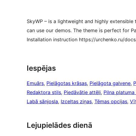
SkyWP – is a lightweight and highly extensible
can use our demos. The theme is perfect for Pa
Installation instruction https://urchenko.ru/do
Iespējas
Emuārs
, 
Pielāgotas krāsas
, 
Pielāgota galvene
, 
P
Redaktora stils
, 
Piedāvātie attēli
, 
Pilna platuma
Labā sānjosla
, 
Izceltas ziņas
, 
Tēmas opcijas
, 
Vī
Lejupielādes dienā