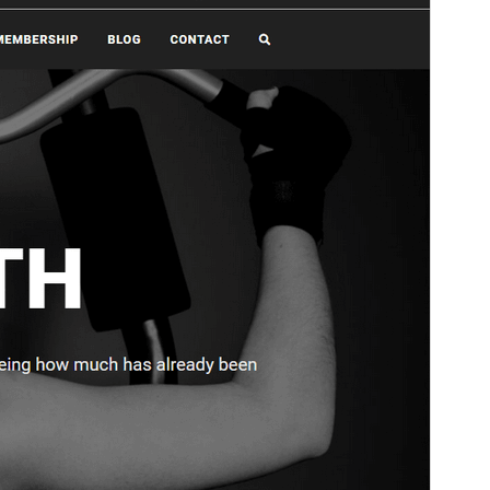
Versija
1.3.0
Pēdējoreiz atjaunināts
31 maijs, 2022
Aktīvas instalācijas
100+
PHP versija
5.6
Tēmas sākumlapa