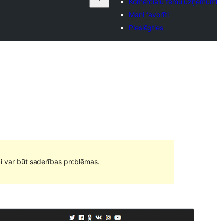
Komerciālu tēmu uzņēmumi
Mani favorīti
Pieslēgties
ai var būt saderības problēmas.
Pārskati
Lejupielādēt