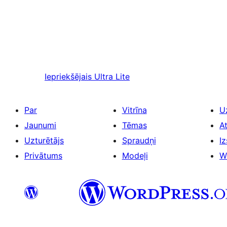
Iepriekšējais
Ultra Lite
Par
Vitrīna
U
Jaunumi
Tēmas
A
Uzturētājs
Spraudņi
Iz
Privātums
Modeļi
W