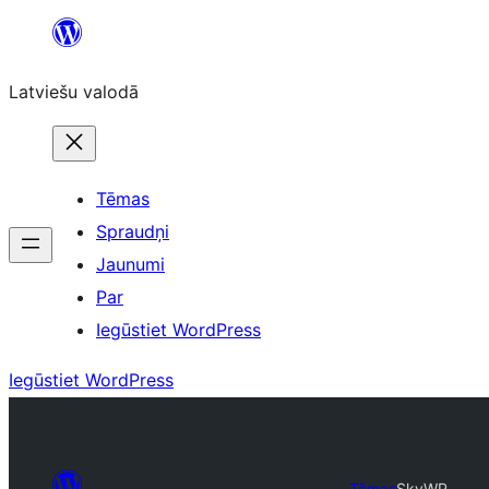
Pāriet
uz
Latviešu valodā
saturu
Tēmas
Spraudņi
Jaunumi
Par
Iegūstiet WordPress
Iegūstiet WordPress
Tēmas
SkyWP