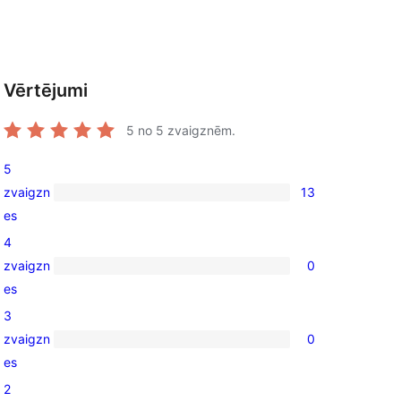
Vērtējumi
5
no 5 zvaigznēm.
5
zvaigzn
13
13
es
5-
4
star
zvaigzn
0
 
reviews
0
es
4-
3
star
zvaigzn
0
reviews
0
es
3-
2
star