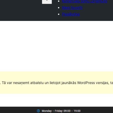
Komerciālu tēmu uzņēmumi
Mani favorīti
Pieslēgties
. Tā var nesaņemt atbalstu un lietojot jaunākās WordPress versijas, t