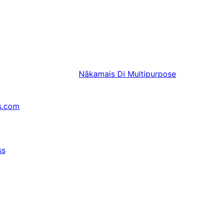
Nākamais
Di Multipurpose
s.com
ss