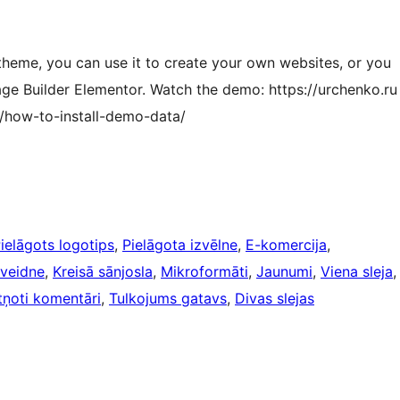
 theme, you can use it to create your own websites, or you
ge Builder Elementor. Watch the demo: https://urchenko.ru
cs/how-to-install-demo-data/
ielāgots logotips
, 
Pielāgota izvēlne
, 
E-komercija
, 
 veidne
, 
Kreisā sānjosla
, 
Mikroformāti
, 
Jaunumi
, 
Viena sleja
,
tņoti komentāri
, 
Tulkojums gatavs
, 
Divas slejas