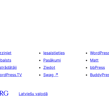
zziniet
Iesaistieties
WordPres
tbalsts
Pasākumi
Matt
strādātāji
Ziedot
bbPress
ordPress.TV
Swag
↗
BuddyPre
Latviešu valodā