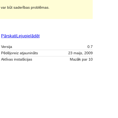
i var būt saderības problēmas.
Pārskati
Lejupielādēt
Versija
0.7
Pēdējoreiz atjaunināts
23 maijs, 2009
Aktīvas instalācijas
Mazāk par 10