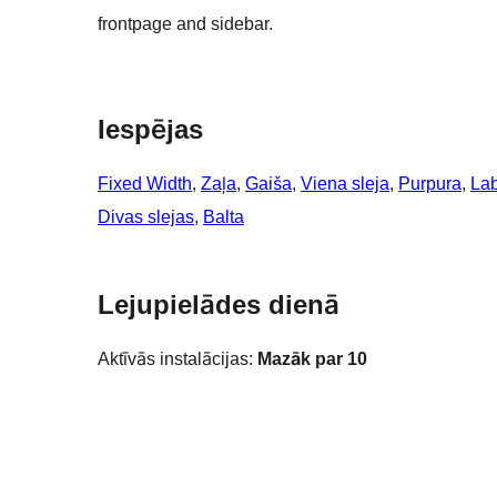
frontpage and sidebar.
Iespējas
Fixed Width
, 
Zaļa
, 
Gaiša
, 
Viena sleja
, 
Purpura
, 
Lab
Divas slejas
, 
Balta
Lejupielādes dienā
Aktīvās instalācijas:
Mazāk par 10