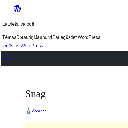
Pāriet
uz
Latviešu valodā
saturu
Tēmas
Spraudņi
Jaunumi
Par
Iegūstiet WordPress
Iegūstiet WordPress
Tēmas
Snag
Arcance