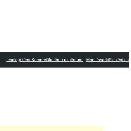
Iesniegt tēmu
Komerciālu tēmu uzņēmumi
Mani favorīti
Pieslēgties