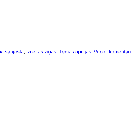
ā sānjosla
, 
Izceltas ziņas
, 
Tēmas opcijas
, 
Vītņoti komentāri
, 