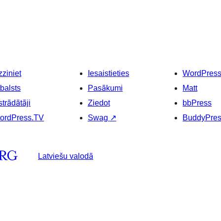
ziniet
Iesaistieties
WordPres
balsts
Pasākumi
Matt
strādātāji
Ziedot
bbPress
ordPress.TV
Swag
↗
BuddyPre
Latviešu valodā