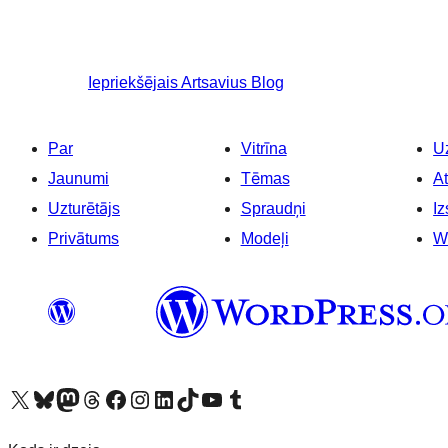
Iepriekšējais
Artsavius Blog
Par
Vitrīna
Uz
Jaunumi
Tēmas
At
Uzturētājs
Spraudņi
Iz
Privātums
Modeļi
W
Apmeklējiet mūsu X (agrāk Twitter) kontu
Apmeklējiet mūsu Bluesky kontu
Apmeklējiet mūsu Mastodon kontu
Apmeklējiet mūsu Threads kontu
Apmeklējiet mūsu Facebook lapu
Apmeklējiet mūsu Instagram kontu
Apmeklējiet mūsu LinkedIn kontu
Apmeklējiet mūsu TikTok kontu
Apmeklējiet mūsu YouTube kanālu
Apmeklējiet mūsu Tumblr kontu