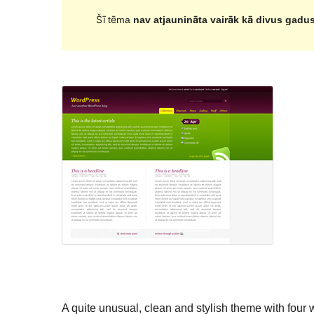
Šī tēma
nav atjaunināta vairāk kā divus gadu
A quite unusual, clean and stylish theme with four w