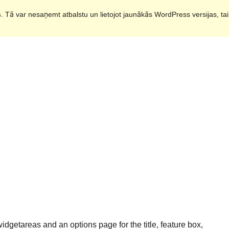
s
. Tā var nesaņemt atbalstu un lietojot jaunākās WordPress versijas, ta
idgetareas and an options page for the title, feature box,